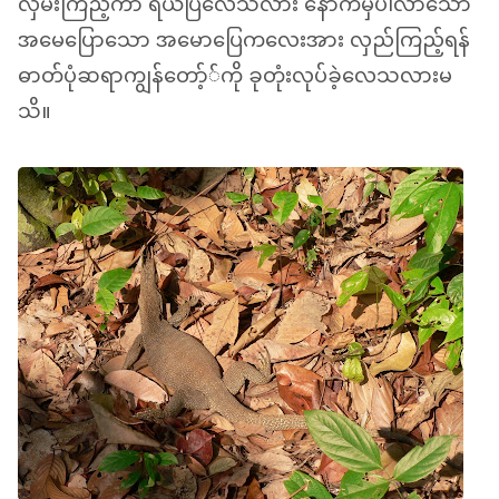
လှမ်းကြည့်ကာ ရယ်ပြလေသလား နောက်မှပါလာသော
အမေပြောသော အမောပြေကလေးအား လှည်ကြည့်ရန်
ဓာတ်ပုံဆရာကျွန်တော့််ကို ခုတုံးလုပ်ခဲ့လေသလားမ
သိ။