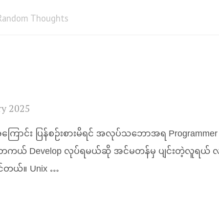
Random Thoughts
ry 2025
ကြောင်း ပြန်စဉ်းစားမိရင် အလုပ်သဘောအရ Programmer
 တကယ် Develop လုပ်ရမယ်ဆို အင်မတန်မှ ပျင်းတဲ့လူရယ
င်တယ်။ Unix …