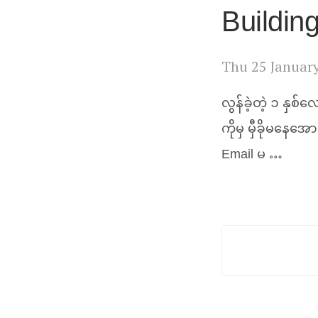
Buildin
Thu 25 Januar
လွန်ခဲ့တဲ့ ၁ နှစ
ကိုမှ မှီခိုမနေအ
Email မ …