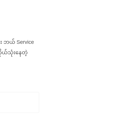
င်း ဘယ် Service
ုယ်သုံးနေတဲ့