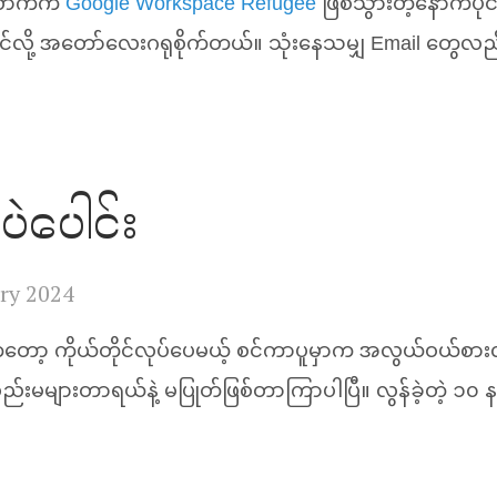
်လောက်က
Google Workspace Refugee
ဖြစ်သွားတဲ့နောက်ပို
အောင်လို့ အတော်လေးဂရုစိုက်တယ်။ သုံးနေသမျှ Email တွေလ
ပဲပေါင်း
ry 2024
ကတော့ ကိုယ်တိုင်လုပ်ပေမယ့် စင်ကာပူမှာက အလွယ်ဝယ်စားလ
မများတာရယ်နဲ့ မပြုတ်ဖြစ်တာကြာပါပြီ။ လွန်ခဲ့တဲ့ ၁၀ 