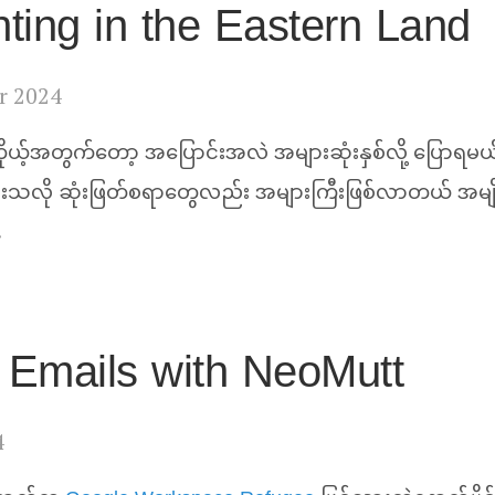
ting in the Eastern Land
r 2024
ိုယ့်အတွက်တော့ အပြောင်းအလဲ အများဆုံးနှစ်လို့ ပြောရ
းသလို ဆုံးဖြတ်စရာတွေလည်း အများကြီးဖြစ်လာတယ် အမျိ
…
g Emails with NeoMutt
4