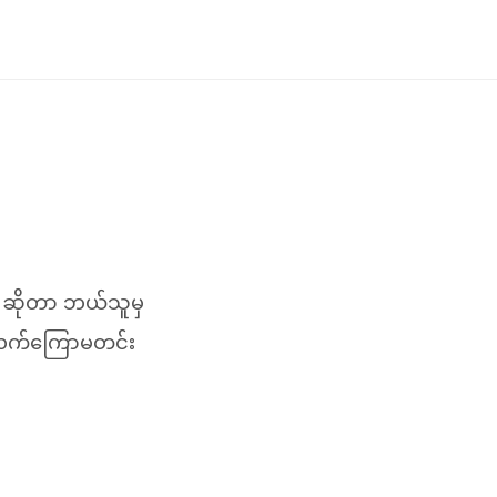
 ဆိုတာ ဘယ်သူမှ
် လက်ကြောမတင်း