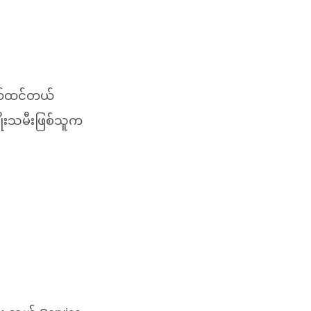
မယ်ထင်တယ်
ုးသမီးဖြစ်သူက