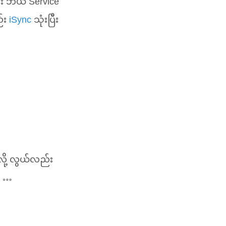
င်း ဘယ် Service
ည်း
iSync
သုံးပြီး
ို့ လွယ်လည်း
န …