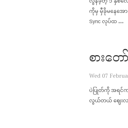
လွန်ခဲ့တဲ့ ၁ နှစ
ကိုမှ မှီခိုမနေ
Sync လုပ်ထ …
စားတော်
Wed 07 Februa
ပဲပြုတ်ကို အရင်
လွယ်တယ် ဈေးလည်း