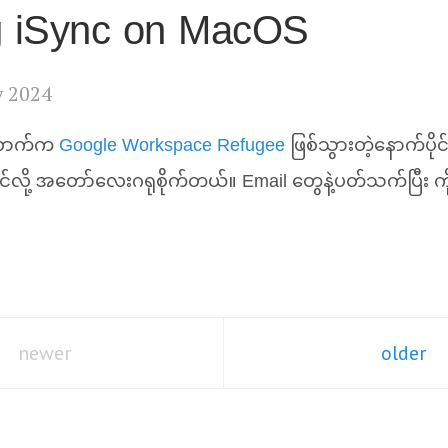
g iSync on MacOS
y 2024
်လောက်က
Google Workspace Refugee
ဖြစ်သွားတဲ့နောက်ပို
ောင်လို့ အတော်လေးဂရုစိုက်တယ်။ Email တွေနဲ့ပတ်သက်ပြီး ကိ
newer
older