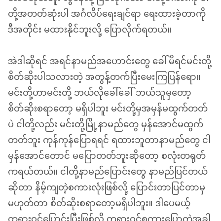
တို့အတတ်ဆုံးပါ အင်္ဂလိပ်ရေးချင်ရာ ရေးထားခဲ့တာကို
ဒီအတိုင်း မထားနိုင်ဘူးလို့ ပြောလိုက်ရတယ်။
အဲဒါဆိုရင် အရင်နာမည်အဟောင်းတွေ ခေါ်မိရင်မင်းတို့
စိတ်ဆိုးပါသလားတဲ့ အတွန့်တက်ပြီးမေးကြပြန်ရော။
မင်းတို့ဟာမင်းတို့ ဘယ်လိုခေါ်ခေါ် ဘယ်သူမှတော့
စိတ်ဆိုးစရာတော့ မရှိပါဘူး မင်းတို့မှအမှန်မထွက်တတ်
ပဲ ငါတို့လည်း မင်းတို့မြို့နာမည်တွေ မှန်အောင်မထွက်
တတ်ဘူး ကုန်ကုန်ပြောရရင် ရထားဘူတာနာမည်တွေ ငါ
မှန်အောင်တောင် မပြောတတ်ဘူးဆိုတော့ စလုံးတရုတ်
ကရယ်တယ်။ ငါတို့နာမည်ပြောင်းတွေ နာမည်ပြင်တယ်
ဆိုတာ နိမ့်ကျတဲ့စကားလုံးဖြစ်လို့ ပြောင်းတာပြင်တာမှ
မဟုတ်တာ စိတ်ဆိုးစရာတော့မရှိပါဘူး။ ဒါပေမယ့်
တရားဝင်ပြောင်းပြီးဖြစ်လို့ တရားဝင်စကားပြောတဲ့အခါ