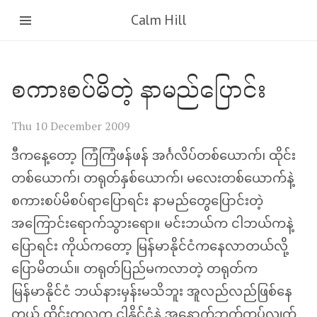
Calm Hill
စကားစပ်မိတဲ့ နာမည်ပြောင်း
Thu 10 December 2009
ဒီကနေ့တော့ ကြံကြံဖန်ဖန် အင်္ဂလိပ်တစ်ယောက်၊ ထိုင်း
တစ်ယောက်၊ တရုတ်နှစ်ယောက်၊ မလေးတစ်ယောက်နဲ့
စကားစပ်မိစပ်ရာပြောရင်း နာမည်တွေပြောင်းတဲ့
အကြောင်းရောက်သွားရော။ မင်းဘယ်က ငါဘယ်ကနဲ့
ပြောရင်း ကိုယ်ကတော့ မြန်မာနိုင်ငံကနေလာတယ်လို့
ပြောမိတယ်။ တရုတ်ပြည်မကလာတဲ့ တရုတ်က
မြန်မာနိုင်ငံ ဘယ်နားမှန်းမသိဘူး အူလည်လည်ဖြစ်နေ
တယ် ထိုင်းကလူက ငါ့နိုင်ငံနဲ့ အနောက်ဘက်ကပ်လျက်