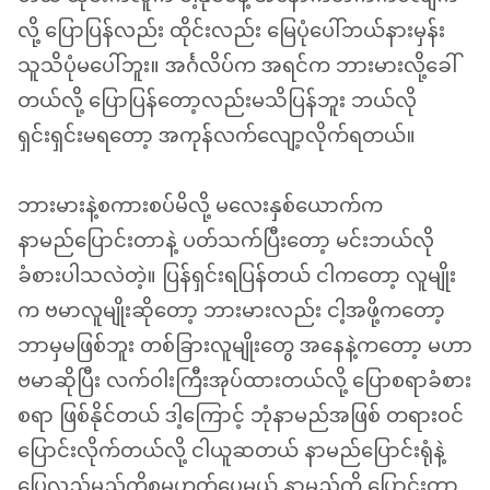
လို့ ပြောပြန်လည်း ထိုင်းလည်း မြေပုံပေါ်ဘယ်နားမှန်း
သူသိပုံမပေါ်ဘူး။ အင်္ဂလိပ်က အရင်က ဘားမားလို့ခေါ်
တယ်လို့ ပြောပြန်တော့လည်းမသိပြန်ဘူး ဘယ်လို
ရှင်းရှင်းမရတော့ အကုန်လက်လျော့လိုက်ရတယ်။
ဘားမားနဲ့စကားစပ်မိလို့ မလေးနှစ်ယောက်က
နာမည်ပြောင်းတာနဲ့ ပတ်သက်ပြီးတော့ မင်းဘယ်လို
ခံစားပါသလဲတဲ့။ ပြန်ရှင်းရပြန်တယ် ငါကတော့ လူမျိုး
က ဗမာလူမျိုးဆိုတော့ ဘားမားလည်း ငါ့အဖို့ကတော့
ဘာမှမဖြစ်ဘူး တစ်ခြားလူမျိုးတွေ အနေနဲ့ကတော့ မဟာ
ဗမာဆိုပြီး လက်ဝါးကြီးအုပ်ထားတယ်လို့ ပြောစရာခံစား
စရာ ဖြစ်နိုင်တယ် ဒါ့ကြောင့် ဘုံနာမည်အဖြစ် တရားဝင်
ပြောင်းလိုက်တယ်လို့ ငါယူဆတယ် နာမည်ပြောင်းရုံနဲ့
ပြေလည်မည့်ကိစ္စမဟုတ်ပေမယ့် နာမည်ကို ပြောင်းတာ