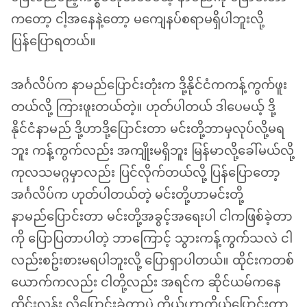
ကတော့ ငါ့အနေနဲ့တော့ မကျေနပ်စရာမရှိပါဘူးလို့
ပြန်ပြောရတယ်။
အင်္ဂလိပ်က နာမည်ပြောင်းတုံးက ဒို့နိုင်ငံကကန့်ကွက်ဖူး
တယ်လို့ ကြားဖူးတယ်တဲ့။ ဟုတ်ပါတယ် ဒါပေမယ့် ဒို့
နိုင်ငံနာမည် ဒို့ဟာဒို့ပြောင်းတာ မင်းတို့ဘာမှလုပ်လို့မရ
ဘူး ကန့်ကွက်လည်း အကျိုးမရှိဘူး မြန်မာလို့ခေါ်မယ်လို့
ကုလသမဂ္ဂမှာလည်း ပြင်လိုက်တယ်လို့ ပြန်ပြောတော့
အင်္ဂလိပ်က ဟုတ်ပါတယ်တဲ့ မင်းတို့ဟာမင်းတို့
နာမည်ပြောင်းတာ မင်းတို့အခွင့်အရေးပါ ငါကဖြစ်ခဲ့တာ
ကို ပြောပြတာပါတဲ့ ဘာကြောင့် သွားကန့်ကွက်သလဲ ငါ
လည်းစဥ်းစားမရပါဘူးလို့ ပြောရှာပါတယ်။ ထိုင်းကတစ်
ယောက်ကလည်း ငါတို့လည်း အရင်က ဆိုင်ယမ်ကနေ
ထိုင်းလန်း လို့ပြောင်းခဲ့တာပဲ ကိုယ့်ဟာကိုယ်ပြောင်းတာ