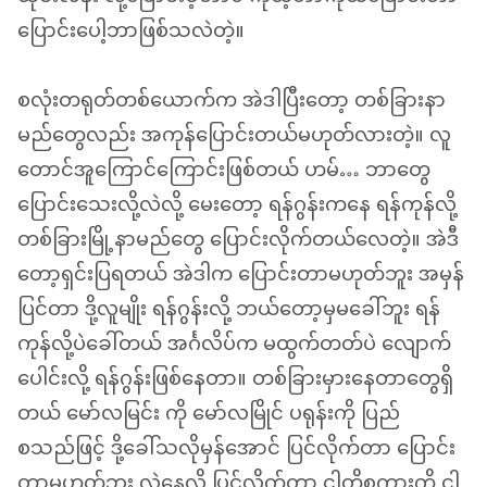
ပြောင်းပေါ့ဘာဖြစ်သလဲတဲ့။
စလုံးတရုတ်တစ်ယောက်က အဲဒါပြီးတော့ တစ်ခြားနာ
မည်တွေလည်း အကုန်ပြောင်းတယ်မဟုတ်လားတဲ့။ လူ
တောင်အူကြောင်ကြောင်းဖြစ်တယ် ဟမ်… ဘာတွေ
ပြောင်းသေးလို့လဲလို့ မေးတော့ ရန်ဂွန်းကနေ ရန်ကုန်လို့
တစ်ခြားမြို့နာမည်တွေ ပြောင်းလိုက်တယ်လေတဲ့။ အဲဒီ
တော့ရှင်းပြရတယ် အဲဒါက ပြောင်းတာမဟုတ်ဘူး အမှန်
ပြင်တာ ဒို့လူမျိုး ရန်ဂွန်းလို့ ဘယ်တော့မှမခေါ်ဘူး ရန်
ကုန်လို့ပဲခေါ်တယ် အင်္ဂလိပ်က မထွက်တတ်ပဲ လျောက်
ပေါင်းလို့ ရန်ဂွန်းဖြစ်နေတာ။ တစ်ခြားမှားနေတာတွေရှိ
တယ် မော်လမြင်း ကို မော်လမြိုင် ပရုန်းကို ပြည်
စသည်ဖြင့် ဒို့ခေါ်သလိုမှန်အောင် ပြင်လိုက်တာ ပြောင်း
တာမဟုတ်ဘူး လွဲနေလို့ ပြင်လိုက်တာ ငါတို့စကားကို ငါ