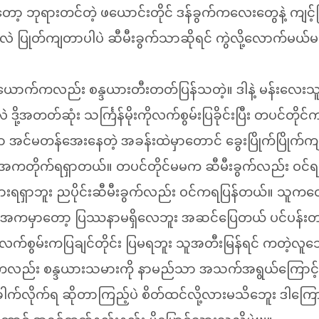
့ ဘုရားတင်တဲ့ ဖယောင်းတိုင် ဒန်ခွက်ကလေးတွေနဲ့ ကျင့
ဲ ပြုတ်ကျတာပါပဲ ဆီမီးခွက်သာဆိုရင် ကွဲလို့လောက်မယ်
ယောက်ကလည်း စန္ဒယားတီးတတ်ပြန်သတဲ့။ ဒါနဲ့ မန်းလေ
့အတတ်ဆုံး သင်္ကြန်မိုးကိုလက်စွမ်းပြခိုင်းပြီး တပင်တိုင်က
ှာ အင်မတန်အေးနေတဲ့ အခန်းထဲမှာတောင် ခွေးပြိုက်ပြိုက်ကျ
းကို အကတိုက်ရရှာတယ်။ တပင်တိုင်မမက ဆီမီးခွက်လည်း ဝင်
းရရှာဘူး ညပိုင်းဆီမီးခွက်လည်း ဝင်ကရပြန်တယ်။ သူက
မှာတော့ ပြဿနာမရှိလေဘူး အဆင်ပြေတယ် ပင်ပန်းတာတစ
်စွမ်းကပြချင်တိုင်း ပြမရဘူး သူအတီးမြန်ရင် ကတဲ့
မကလည်း စန္ဒယားသမားကို နာမည်သာ အသက်အရွယ်ကြောင့်
းခေါက်လိုက်ရ ဆိုတာကြည့်ပဲ စိတ်ထင်လို့လားမသိဘေူး ဒါကြောင