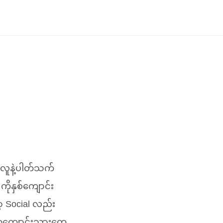
လူနဲ့ပါတ်သက်
ိုနှစ်ကျောင်း
 Social လည်း
စုံကကျောင်းသားတွေ