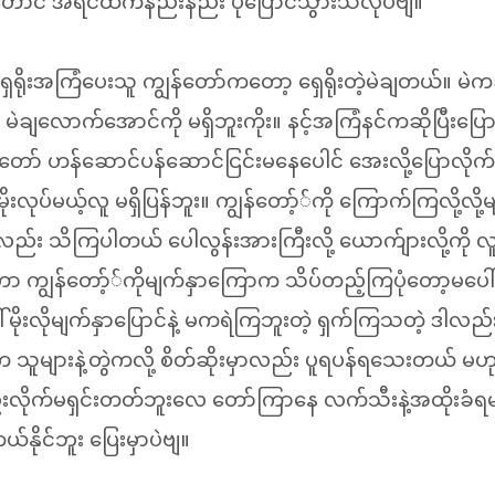
်းတောင် အရင်ထက်နည်းနည်း ပိုပြောင်သွားသလိုပဲဗျ။
ရိုးအကြံပေးသူ ကျွန်တော်ကတော့ ရှေရိုးတဲ့မဲချတယ်။ မဲ
ချလောက်အောင်ကို မရှိဘူးကိုး။ နင့်အကြံနင်ကဆိုပြီးပြ
ျွန်တော် ဟန်ဆောင်ပန်ဆောင်ငြင်းမနေပေါင် အေးလို့ပြောလို
မိုးလုပ်မယ့်လူ မရှိပြန်ဘူး။ ကျွန်တော့််ကို ကြောက်ကြလို့လို
ှန်းလည်း သိကြပါတယ် ပေါလွန်းအားကြီးလို့ ယောက်ျားလို့ကို လူ
 ကျွန်တော့််ကိုမျက်နှာကြောက သိပ်တည့်ကြပုံတော့မပေါ်
ါ်မိုးလိုမျက်နှာပြောင်နဲ့ မကရဲကြဘူးတဲ့ ရှက်ကြသတဲ့ ဒါ
 သူများနဲ့တွဲကလို့ စိတ်ဆိုးမှာလည်း ပူရပန်ရသေးတယ် မဟ
လည်းလိုက်မရှင်းတတ်ဘူးလေ တော်ကြာနေ လက်သီးနဲ့အထိုးခံရမ
နိုင်ဘူး ပြေးမှာပဲဗျ။