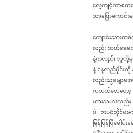
လေ့ကျင့်ကာစကတော
ဘာပြောကောင်းမလ
ကျောင်းသားတစ်
လည်း ဘယ်ခေမလဲ ဒို
နဲ့ကလည်း သူတို့မ
နဲ့ နေ့လည်ပိုင်
လည်းသူ့ခမျာမအာ
ကတတ်လေတော့ အက
ယားသမားလည်း လက
ပဲ။ တပင်တိုင်မ
မြန်ပြန်ပြီခေါင်