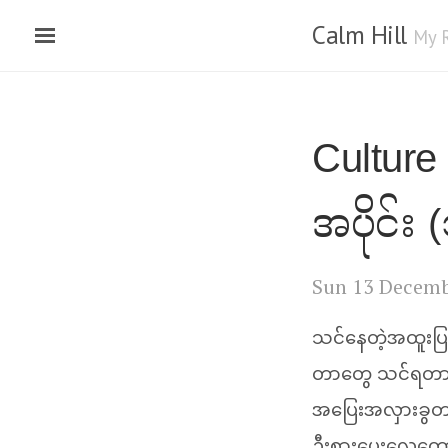
Calm Hill
My 
Culture 
အပိုင်း (
Sun 13 Decemb
သင်နေတဲ့အထူးပြ
တာတွေ သင်ရတာလ
အပြေးအလှားခွတက
ဦးစားပေးလေတော့ န