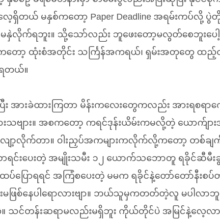
်လေ့ရှိတယ် မနှစ်ကတော့ Paper Deadline အရမ်းကပ်လို့ ပွဲတို
စ်မနှဲလိုက်ရဘူး။ သို့သော်လည်း ဘူဖေးတော့မလွတ်စေဘူးပေါ
ော့ ထုံးစံအတိုင်း သင်္ကြန်အကရယ်၊ ရှမ်းအတုတွေ ထည့်ထ
ုက်ရတယ်။
ိုပြီး အားခဲထားကြတာ မိန်းကလေးတွေကလည်း အားရစရာက
းသဗျား။ အစကတော့ ကရင်ဒုန်းယိမ်းကမလို့တဲ့ ယောက်ျ
ျော့လိုက်တာ။ ဝါးညှပ်အကများကလိုက်လို့ကတော့ တစ်ချ
ာရင်းပေးတဲ့ အမျိုးသမီး ၁၂ ယောက်သဘောတူ ရခိုင်ဆီမ
ထပ်ပြောရရင် အကြံစပေးတဲ့ မမက ရခိုင်နဲ့တော်တော်နီးစပ်
ရှမ်းမဖြစ်နေပါရောလားဗျာ။ ဘယ်သူမှကတတ်တဲ့လူ မပါလာဘူ
့။ သင်တန်းဆရာမလည်းမရှိဘူး ကိုယ်တိုင်ပဲ အမြင်နဲ့လေ့လ