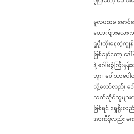
ပွဲပြီးတော့ ခေါင
မူလပထမ မောင်ရှေ
ယောက်ျားလေးက မဲ
ရွပိုးထိုးနေတဲ့က
ဖြစ်ချင်တော့ ဒေါ်
နဲ့ ဂေါ်မစွံကြီးမ
ဘူး။ ပေါသာပေါတာ
သို့သော်လည်း ဒေ
သက်ဆိုင်သူများက
ဖြစ်ရင် ရှေရိုး
အာကီဒိုလည်း မကယ်