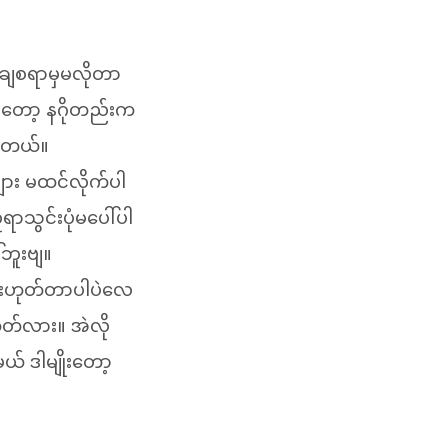
ကချစရာမှမလိုတာ
ောတော့ နဂိုတည်းက
က်တယ်။
့များ မထင်လိုက်ပါ
ရာသွင်းပုံမပေါ်ပါ
ဘူးဗျ။
လည်းဟုတ်တာပါပဲလေ
ုတ်လား။ အဲလို
ယ် ဒါမျိုးတော့