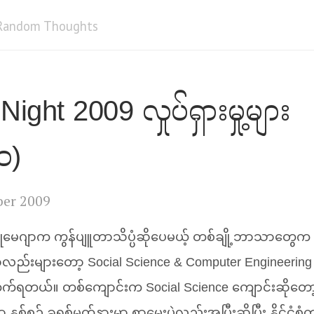
Random Thoughts
Night 2009 လှုပ်ရှားမှု့များ
၁)
er 2009
ုမေဂျာက ကွန်ပျူတာသိပ္ပံဆိုပေမယ့် တစ်ချို့ဘာသာတွေက 
ည်းများတော့ Social Science
&
Computer Engineering က
်ရတယ်။ တစ်ကျောင်းက Social Science ကျောင်းဆိုတော့
ှစ်စဥ် ခရစ်မတ်နားမှာ စာမေးပွဲလည်းအပြီးဆိုပြီး နိုင်ငံ