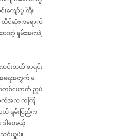
င်းကျော်ပွကြီး
့ ထိပ်ဆုံးကရောက်
ားတဲ့ ရှမ်းအကနဲ့
ောင်းတယ် စာရင်း
ားအရေအတွက် မ
က်တစ်ယောက် ညှပ်
ီးခွက်အက ကကြ
တယ် ရှမ်းပြည်က
း ဒါပေမယ့်
ာသင်ယူပဲ။