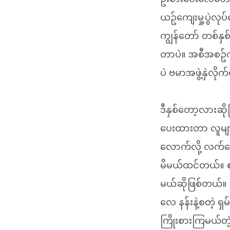
ယဥ်ကျေးမှု့ပွဲလုပ
ကျွန်တော် တစ်နှ
တာပဲ။ အစီအစဥ်ကတ
ပဲ ဗမာအဖွဲ့နှဲလိ
ဒီနှစ်တော့လားဆ
ပေးထားတာ လူမျာ
လောက်လို့ လက်လ
မိမယ်ထင်တယ်။ စ
မယ်ဆိုဖြစ်တယ်။ 
လေ နန်းနဲ့စတဲ့ 
ကြိုးစားကြမယ်တဲ