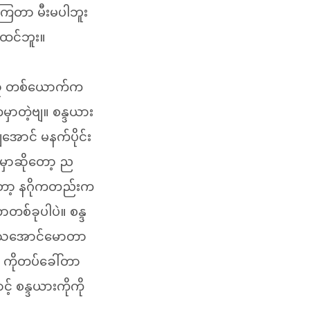
်ကြတာ မီးမပါဘူး
မထင်ဘူး။
းသူ တစ်ယောက်က
မှာတဲ့ဗျ။ စန္ဒယား
အောင် မနက်ပိုင်း
ရမှာဆိုတော့ ည
တော့ နဂိုကတည်းက
်ခုပါပဲ။ စန္ဒ
လူသေအောင်မောတာ
 ကိုတပ်ခေါ်တာ
့် စန္ဒယားကိုကို