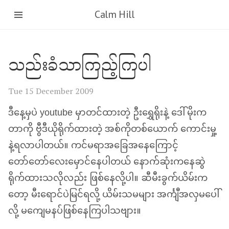
Calm Hill
သည်းခံသာကြည့်ကြပါ
Tue 15 December 2009
ဒီနေ့မှပဲ youtube မှာတင်ထားတဲ့ ဦးရွှေရိုးနဲ့ ဒေါ်မိုးက
တာကို ဗွီဒီယိုရိုက်ထားတဲ့ အစ်ကိုတစ်ယောက် ကောင်းမှု့
နဲ့ရလာပါတယ်။ ကင်မရာအခြေအနေကြောင့်
တော်တော်လေးမှောင်နေပါတယ် နောက်ဆုံးကနေဆွဲ
ရိုက်ထားသလိုလည်း ဖြစ်နေလို့ပါ။ ဆီမီးခွက်ယိမ်းက
တော့ မီးရောင်ပဲမြင်ရလို့ ယိမ်းသမများ အင်္ကျီအလှမပေါ်
လို့ မကျေမနပ်ဖြစ်နေကြပါသဗျား။