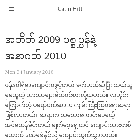
Calm Hill
အတိတ် 2009 ပစ္စုပ္ပန်နဲ့
အနာဂတ် 2010
Mon 04 January 2010
ဇန်နဝါရီမှာကျောင်းစဖွင့်တယ် ခက်တယ်ဆိုပြီး ဘယ်သူ
မှမယူတဲ့ ဘာသာများစိတ်ဝင်စားလို့ယူတယ်။ လူတိုင်း
ကြောက်တဲ့ ပရော်ဖက်ဆာက ကျမ်းကြီးကြပ်ရေးဆရာ
ဖြစ်လာတယ်။ ဆရာက သဘောကောင်းပေမယ့်
အင်မတန်ခိုင်းတယ် မျက်စေ့ရှေ့တင် ကျောင်းသားတစ်
ယောက် ဒဏ်မခံနိုင်လို့ ကျောင်းထွက်သွားတယ်။