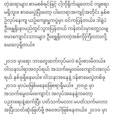
တဲ့ဆရာများ စာမစစ်ရင်ဖြင့် ငါ့ကိုရိုက်ချတောင် ကျစရာ
မရှိဘူး။ စာမေးပွဲပြီးတော့ ပါလေရာအကျင့်အတိုင်း နှစ်စ
ဥ်လုပ်နေကျ ယဥ်ကျေးမှု့ကပွဲမှာ ဝင်ကပြန်တယ်။ ဒါနဲ့ပဲ
ဦးရွှေရိုးနာမည်တွင်သွားပြန်တယ် ကန်တင်းမှာတွေ့သမျ
ဗမာကျောင်းသားများ ဦးရွှေရိုးကတဲ့အစ်ကိုကြီးလားလို့
မေးလေ့ရှိတယ်။
၂၀၁ဝ မှာရော ဘာတွေဆက်လုပ်မလဲ စဥ်းစားမိတယ်။
ဝါသနာပါရာအလုပ်ရယ် အသက်မွေးဝမ်းကျောင်းအလုပ်
ရယ် နှစ်ခုရှိနေမယ်။ ဝါသနာအနေနဲ့ ဒန်စာမေးပွဲတစ်ခု
၂၀၁ဝ မှာပဲမဖြစ်မနေဖြေစရာရှိမယ်။ ၂၀၀၉ မှာ
အသက်မွေးဝမ်းကျောင်း အလုပ်အနေနဲ့ကတော့
ပညာရေးနဲ့ဆက်ပြီး ပတ်သက်မလား မပတ်သက်မလား
အပြီးသတ်ဆုံးဖြတ်ဖို့ ဇဝေဇဝါဖြစ်နေတယ်။ ၂၀၁ဝ မှာ