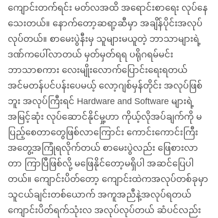
ကျောင်းတက်ရင်း မတ်လအထိ အရောင်းစာရေး လုပ်နေ
သေးတယ်။ နောက်တော့ဆရာ့ဆီမှာ အချိန်ပိုင်းအလုပ်
လုပ်တယ်။ စာမေးပွဲနီးမှ သူများမယူတဲ့ ဘာသာများရဲ့
ဒဏ်ကပေါ်လာတယ် မှတ်မှတ်ရရ ပရိုဂရမ်မင်း
ဘာသာစကား လေးမျိုးလောက်ပြောင်းရေးရတယ်
အင်မတန်ပင်ပန်းပေမယ့် လော့ဂျစ်မှန်တိုင်း အလုပ်ဖြစ်
ဘူး အလုပ်ကြီးရင် Hardware and Software များရဲ့
အမြင့်ဆုံး လုပ်ဆောင်နိုင်မှု့ဟာ ကိုယ့်လိုအပ်ချက်ကို မ
ပြည့်စေတာတွေဖြစ်လာကြောင်း ကောင်းကောင်းကြီး
အတွေ့အကြုံရလိုက်တယ် စာမေးပွဲလည်း ဖြေစားလာ
တာ ကြာပြီဖြစ်လို့ မဖြေနိုင်တော့မရှိပါ အဆင်ပြေပါ
တယ်။ ကျောင်းပိတ်တော့ ကျောင်းထဲကအလုပ်တစ်ခုမှာ
သူငယ်ချင်းတစ်ယောက် အကူအညီနဲ့အလုပ်ရတယ်
ကျောင်းပိတ်ရက်သုံးလ အလုပ်လုပ်တယ် ဆံပင်လည်း