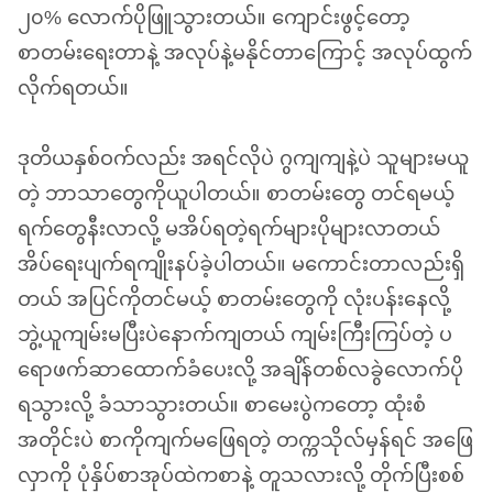
၂၀% လောက်ပိုဖြူသွားတယ်။ ကျောင်းဖွင့်တော့
စာတမ်းရေးတာနဲ့ အလုပ်နဲ့မနိုင်တာကြောင့် အလုပ်ထွက်
လိုက်ရတယ်။
ဒုတိယနှစ်ဝက်လည်း အရင်လိုပဲ ဂွကျကျနဲ့ပဲ သူများမယူ
တဲ့ ဘာသာတွေကိုယူပါတယ်။ စာတမ်းတွေ တင်ရမယ့်
ရက်တွေနီးလာလို့ မအိပ်ရတဲ့ရက်များပိုများလာတယ်
အိပ်ရေးပျက်ရကျိုးနပ်ခဲ့ပါတယ်။ မကောင်းတာလည်းရှိ
တယ် အပြင်ကိုတင်မယ့် စာတမ်းတွေကို လုံးပန်းနေလို့
ဘွဲ့ယူကျမ်းမပြီးပဲနောက်ကျတယ် ကျမ်းကြီးကြပ်တဲ့ ပ
ရောဖက်ဆာထောက်ခံပေးလို့ အချိန်တစ်လခွဲလောက်ပို
ရသွားလို့ ခံသာသွားတယ်။ စာမေးပွဲကတော့ ထုံးစံ
အတိုင်းပဲ စာကိုကျက်မဖြေရတဲ့ တက္ကသိုလ်မှန်ရင် အဖြေ
လှာကို ပုံနှိပ်စာအုပ်ထဲကစာနဲ့ တူသလားလို့ တိုက်ပြီးစစ်