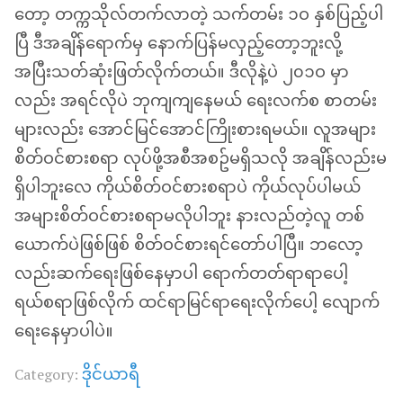
တော့ တက္ကသိုလ်တက်လာတဲ့ သက်တမ်း ၁ဝ နှစ်ပြည့်ပါ
ပြီ ဒီအချိန်ရောက်မှ နောက်ပြန်မလှည့်တော့ဘူးလို့
အပြီးသတ်ဆုံးဖြတ်လိုက်တယ်။ ဒီလိုနဲ့ပဲ ၂၀၁ဝ မှာ
လည်း အရင်လိုပဲ ဘုကျကျနေမယ် ရေးလက်စ စာတမ်း
များလည်း အောင်မြင်အောင်ကြိုးစားရမယ်။ လူအများ
စိတ်ဝင်စားစရာ လုပ်ဖို့အစီအစဥ်မရှိသလို အချိန်လည်းမ
ရှိပါဘူးလေ ကိုယ်စိတ်ဝင်စားစရာပဲ ကိုယ်လုပ်ပါမယ်
အများစိတ်ဝင်စားစရာမလိုပါဘူး နားလည်တဲ့လူ တစ်
ယောက်ပဲဖြစ်ဖြစ် စိတ်ဝင်စားရင်တော်ပါပြီ။ ဘလော့
လည်းဆက်ရေးဖြစ်နေမှာပါ ရောက်တတ်ရာရာပေါ့
ရယ်စရာဖြစ်လိုက် ထင်ရာမြင်ရာရေးလိုက်ပေါ့ လျောက်
ရေးနေမှာပါပဲ။
ဒိုင်ယာရီ
Category: