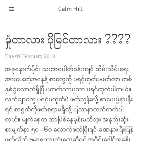
Calm Hill
မှုံတာလား ပိုမြင်တာလား ????
Tue 09 February 2010
အခုနောက်ပိုင်း သဘာဝပါတ်ဝန်းကျင် ထိမ်းသိမ်းရေး
အားပေးတဲ့အနေနဲ့ စာတွေကို ပရင့်ထုတ်မဖတ်တာ တစ်
နှစ်ခွဲလောက်ရှိပြီ မတတ်သာမှသာ ပရင်ထုတ်ပါတယ်။
လက်ချာတွေ ပရင့်မထုတ်ပဲ ဖတ်လွန်းလို့ စာမေးပွဲနားနီး
ရင် စာရွက်ကိုဖတ်စရာမရှိလို့ ပြဿနာတက်တတ်ပါ
တယ်။ မျက်စေ့က ဘာဖြစ်နေမှန်းမသိဘူး အနည်းဆုံး
စာမျက်နှာ ၅ဝ - ၆ဝ လောက်ဖတ်ပြီးရင် ခဏနားပြီးပြန်
ဖတ်လိုက် ဗမာစကားလုံးတွေဆိုရင် အဝိုင်းဒေါင့်အချိုး