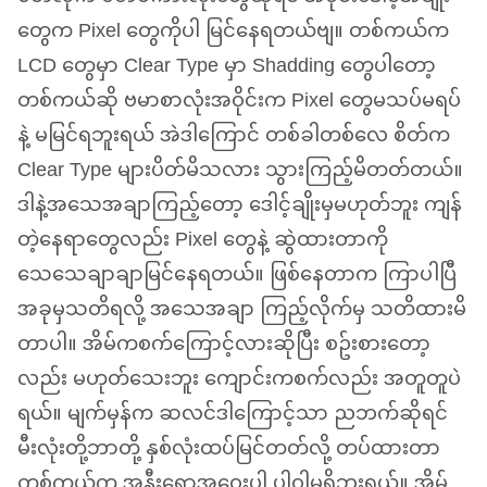
တွေက Pixel တွေကိုပါ မြင်နေရတယ်ဗျ။ တစ်ကယ်က
LCD
တွေမှာ Clear Type မှာ Shadding တွေပါတော့
တစ်ကယ်ဆို ဗမာစာလုံးအဝိုင်းက Pixel တွေမသပ်မရပ်
နဲ့ မမြင်ရဘူးရယ် အဲဒါကြောင် တစ်ခါတစ်လေ စိတ်က
Clear Type များပိတ်မိသလား သွားကြည့်မိတတ်တယ်။
ဒါနဲ့အသေအချာကြည့်တော့ ဒေါင့်ချိုးမှမဟုတ်ဘူး ကျန်
တဲ့နေရာတွေလည်း Pixel တွေနဲ့ ဆွဲထားတာကို
သေသေချာချာမြင်နေရတယ်။ ဖြစ်နေတာက ကြာပါပြီ
အခုမှသတိရလို့ အသေအချာ ကြည့်လိုက်မှ သတိထားမိ
တာပါ။ အိမ်ကစက်ကြောင့်လားဆိုပြီး စဥ်းစားတော့
လည်း မဟုတ်သေးဘူး ကျောင်းကစက်လည်း အတူတူပဲ
ရယ်။ မျက်မှန်က ဆလင်ဒါကြောင့်သာ ညဘက်ဆိုရင်
မီးလုံးတို့ဘာတို့ နှစ်လုံးထပ်မြင်တတ်လို့ တပ်ထားတာ
တစ်ကယ်က အနီးရောအဝေးပါ ပါဝါမရှိဘူးရယ်။ အိမ်