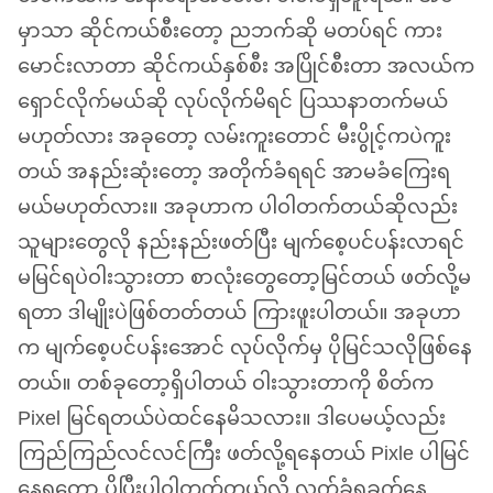
မှာသာ ဆိုင်ကယ်စီးတော့ ညဘက်ဆို မတပ်ရင် ကား
မောင်းလာတာ ဆိုင်ကယ်နှစ်စီး အပြိုင်စီးတာ အလယ်က
ရှောင်လိုက်မယ်ဆို လုပ်လိုက်မိရင် ပြဿနာတက်မယ်
မဟုတ်လား အခုတော့ လမ်းကူးတောင် မီးပွိုင့်ကပဲကူး
တယ် အနည်းဆုံးတော့ အတိုက်ခံရရင် အာမခံကြေးရ
မယ်မဟုတ်လား။ အခုဟာက ပါဝါတက်တယ်ဆိုလည်း
သူများတွေလို နည်းနည်းဖတ်ပြီး မျက်စေ့ပင်ပန်းလာရင်
မမြင်ရပဲဝါးသွားတာ စာလုံးတွေတော့မြင်တယ် ဖတ်လို့မ
ရတာ ဒါမျိုးပဲဖြစ်တတ်တယ် ကြားဖူးပါတယ်။ အခုဟာ
က မျက်စေ့ပင်ပန်းအောင် လုပ်လိုက်မှ ပိုမြင်သလိုဖြစ်နေ
တယ်။ တစ်ခုတော့ရှိပါတယ် ဝါးသွားတာကို စိတ်က
Pixel မြင်ရတယ်ပဲထင်နေမိသလား။ ဒါပေမယ့်လည်း
ကြည်ကြည်လင်လင်ကြီး ဖတ်လို့ရနေတယ် Pixle ပါမြင်
နေရတော့ ပိုပြီးပါဝါတက်တယ်လို့ လက်ခံရခက်နေ