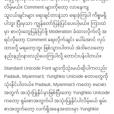
လိမ့်မယ်။ Comment များကိုတော့ လာနေကျ
သူငယ်ချင်းများ ရေးချင်တာနဲ့သာ ရေးခဲ့ကြပါ ကိစ္စမရှိ
ပါဘူး ပြီးမှသာ ကျွန်တော်ပြန်ပြင်ပေးပါ့မယ်။ ကြားထဲ
မှာ စာလုံးတွေပြန်ပြင်ဖို့ Moderation ခံထားလိုက်လို့ အ
ရင်လိုတော့ Comment ရေးလိုက်ချင်း ပေါ်အောင် လုပ်
ထားလို့ မရတော့ဘူး ဖြစ်သွားပါတယ် အဲဒါလေးတော့
နည်းနည်းနားလည်ပေးကြပါလို့ တောင်းပန်ပါတယ်။
Standard Unicode Font များကိုသုံးမယ်ဆိုပါကလည်း
Padauk, Myanmar3, Yunghkio Unicode စတာတွေကို
သုံးနိုင်ပါတယ်။ Padauk, Myanmar3 ကတော့ ဗမာစာ
အတွက် အသုံးပြုနိုင်မှာဖြစ်ပြီးတော့ Yunghkio Unicode
ကတော့ ရှမ်းစာအတွက်ပါ အသုံးပြုနိုင်ပါလိမ့်မယ် ရှမ်း
စာအတွက်တော့ လက်ရှိအနေအထားမှာ Yunghkio