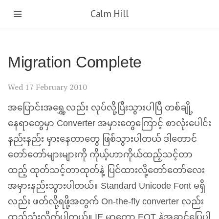
Calm Hill
Migration Complete
Wed 17 February 2010
အပြောင်းအရွှေ့လည်း လုပ်လို့ပြီးသွားပါပြီ တစ်ချို့
နေရာတွေမှာ Converter အမှားတွေကြောင့် စာလုံးပေါင်း
နည်းနည်း မှားနေတာတွေ ဖြစ်သွားပါတယ် ဒါတောင်
တော်တော်များများကို ကိုယ့်ဟာကိုယ်ထည့်သင့်တာ
ထည့် ထုတ်သင့်တာထုတ်နဲ့ ပြင်ထားလို့တော်တော်လေး
အမှားနည်းသွားပါတယ်။ Standard Unicode Font မရှိ
လည်း ဖတ်လို့ရဖို့အတွက် On-the-fly converter လည်း
ထည့်သုံးလိုက်ပါတယ်။
IE
မှာတော့
EOT
နဲ့အဆင်ပြေပါ