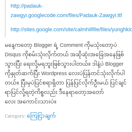
http://padauk-
zawgyi.googlecode.com/files/Padauk-Zawgyi.ttf
http://sites.google.com/site/calmhillfile/files/yung
မနေ့ကတော့ Blogger ရဲ့ Comment ကိုမသုံးတော့ပဲ
Disqus ကိုစမ်းသုံးလိုက်တယ် အဆိုဆုံးအခြေအနေဖြစ်
သွားပြီး ရေးလို့မရဘူးဖြစ်သွားပါတယ်။ ဒါနဲ့ပဲ Blogger
ကိုနှုတ်ဆက်ပြီး Wordpress လေးပဲပြန်တင်သုံးလိုက်ပါ
တယ်။ ပြီးမှပဲပြင်စရာရှိတာ ပြန်ပြင်လိုက်ဦးမယ် ပြင်ချင်
ရာပြင်လို့ရတဲ့ကိစ္စလည်း ဒီနေရာတော့အတော်
လေး အကောင်းသားပဲ။
ကြေငြာချက်
Category: