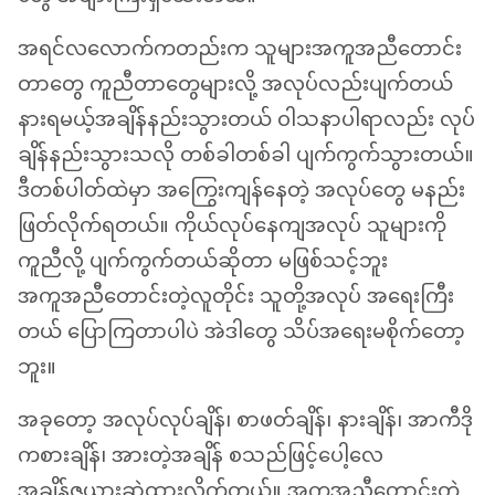
အရင်လလောက်ကတည်းက သူများအကူအညီတောင်း
တာတွေ ကူညီတာတွေများလို့ အလုပ်လည်းပျက်တယ်
နားရမယ့်အချိန်နည်းသွားတယ် ဝါသနာပါရာလည်း လုပ်
ချိန်နည်းသွားသလို တစ်ခါတစ်ခါ ပျက်ကွက်သွားတယ်။
ဒီတစ်ပါတ်ထဲမှာ အကြွေးကျန်နေတဲ့ အလုပ်တွေ မနည်း
ဖြတ်လိုက်ရတယ်။ ကိုယ်လုပ်နေကျအလုပ် သူများကို
ကူညီလို့ ပျက်ကွက်တယ်ဆိုတာ မဖြစ်သင့်ဘူး
အကူအညီတောင်းတဲ့လူတိုင်း သူတို့အလုပ် အရေးကြီး
တယ် ပြောကြတာပါပဲ အဲဒါတွေ သိပ်အရေးမစိုက်တော့
ဘူး။
အခုတော့ အလုပ်လုပ်ချိန်၊ စာဖတ်ချိန်၊ နားချိန်၊ အာကီဒို
ကစားချိန်၊ အားတဲ့အချိန် စသည်ဖြင့်ပေါ့လေ
အချိန်ဇယားဆွဲထားလိုက်တယ်။ အကူအညီတောင်းတဲ့