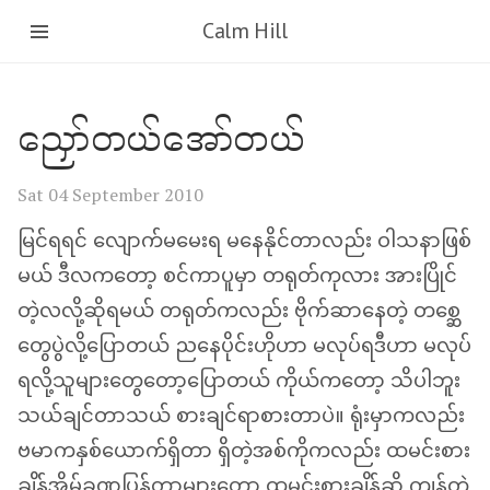
Calm Hill
ညှော်တယ်အော်တယ်
Sat 04 September 2010
မြင်ရရင် လျောက်မမေးရ မနေနိုင်တာလည်း ဝါသနာဖြစ်
မယ် ဒီလကတော့ စင်ကာပူမှာ တရုတ်ကုလား အားပြိုင်
တဲ့လလို့ဆိုရမယ် တရုတ်ကလည်း ဗိုက်ဆာနေတဲ့ တစ္ဆေ
တွေပွဲလို့​ပြောတယ် ညနေပိုင်းဟိုဟာ မလုပ်ရဒီဟာ မလုပ်
ရလို့သူများတွေတော့ပြောတယ် ကိုယ်ကတော့ သိပါဘူး
သယ်ချင်တာသယ် စားချင်ရာစားတာပဲ။ ရုံးမှာကလည်း
ဗမာကနှစ်ယောက်ရှိတာ ရှိတဲ့အစ်ကိုကလည်း ထမင်းစား
ချိန်အိမ်ခဏပြန်တာများတော့ ထမင်းစားချိန်ဆို ကျန်တဲ့