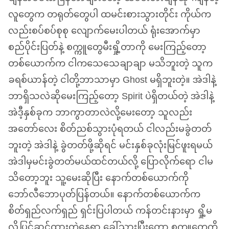
လူတွေက တရုတ်တွေပါ ထမင်းစားသွားတိုင်း ကိုယ်က
လည်းစပ်စပ်စုစု လျောက်မေးပါတယ် ရုံးအောက်မှာ
စည်ပိုင်းပြတ်နဲ့ စက္ကူတွေမီးရှို့တာကို မေးကြည့်တော့
တစ်ယောက်က ငါကသေသေချာချာ မသိဘူးတဲ့ သူက
ခရစ်ယာန်တဲ့ ငါတို့ဘာသာမှာ Ghost မရှိဘူးတဲ့။ အဲဒါနဲ့
ဘာရှိသလဲဆိုမေးကြည့်တော့ Spirit ပဲရှိတယ်တဲ့ အဲဒါနဲ့
အဲဒီ့နှစ်ခုက ဘာကွာတာလဲလို့မေးတော့ သူလည်း
အတော်လေး စိတ်ညစ်သွားပုံရတယ် ငါလည်းမခွဲတတ်
ဘူးတဲ့ အဲဒါနဲ့ ခွဲတတ်ဖို့ဆိုရင် မင်းနှစ်ခုလုံးမြင်ဖူးရမယ်
အဲဒါမှမင်းခွဲတတ်မယ်ထင်တယ်လို့ ​ပြောလိုက်ရော ငါမ
သိတော့ဘူး သူ့မေးဆိုပြီး နောက်တစ်ယောက်ကို
ဘော်လီဘောပုတ်ပြန်တယ်။ နောက်တစ်ယောက်က
စိတ်ရှည်လက်ရှည် ရှင်းပြပါတယ် ကန်တင်းနားမှာ ရှို့မ
လို့ပြင်ဆင်ထားတဲ့နေရာ ခေါ်သွားပြီးတော့ စက္ကူတွေကို