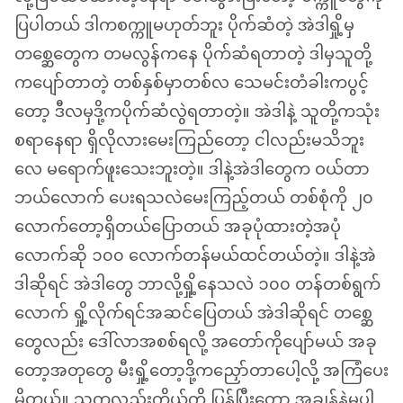
ပြပါတယ် ဒါကစက္ကူမဟုတ်ဘူး ပိုက်ဆံတဲ့ အဲဒါရှို့မှ
တစ္ဆေတွေက တမလွန်ကနေ ပိုက်ဆံရတာတဲ့ ဒါမှသူတို့
ကပျော်တာတဲ့ တစ်နှစ်မှာတစ်လ သေမင်းတံခါးကပွင့်
တော့ ဒီလမှဒို့ကပိုက်ဆံလွဲရ​တာတဲ့။ အဲဒါနဲ့ သူတို့ကသုံး
စရာနေရာ ရှိလိုလားမေးကြည်တော့ ငါလည်းမသိဘူး
လေ မရောက်ဖူးသေးဘူးတဲ့။ ဒါနဲ့အဲဒါတွေက ဝယ်တာ
ဘယ်လောက် ပေးရသလဲမေးကြည့်​တယ် တစ်စုံကို ၂၀
လောက်တော့ရှိတယ်​ပြောတယ် အခုပုံထားတဲ့အပုံ
လောက်ဆို ၁၀၀ လောက်တန်မယ်ထင်တယ်တဲ့။ ဒါနဲ့အဲ
ဒါဆိုရင် အဲဒါတွေ ဘာလို့ရှို့နေသလဲ ၁၀၀ တန်တစ်ရွက်
လောက် ရှို့လိုက်ရင်အဆင်​ပြေတယ် အဲဒါဆိုရင် တစ္ဆေ
တွေလည်း ဒေါ်လာအစစ်ရလို့ အတော်ကိုပျော်မယ် အခု
တော့အတုတွေ မီးရှို့တော့ဒို့ကညှော်တာပေါ့လို့ ​အကြံပေး
မိတယ်။ သူကလည်းကိုယ့်ကို ပြန်ပြီးတော့ အချွန်နဲ့မပါ