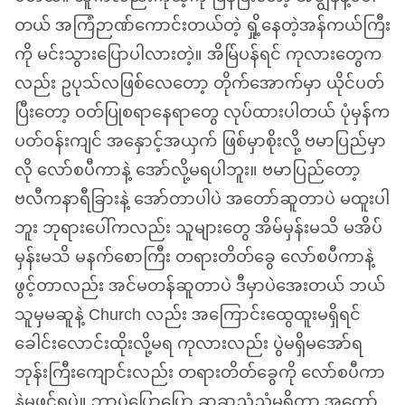
တယ် အကြံဉာဏ်ကောင်းတယ်တဲ့ ရှို့နေတဲ့အန်ကယ်ကြီး
ကို မင်းသွားပြောပါလားတဲ့။ အိမ်ြပန်ရင် ကုလားတွေက
လည်း ဥပုသ်လဖြစ်လေတော့ တိုက်အောက်မှာ ယိုင်ပတ်
ပြီးတော့ ဝတ်ပြုစရာနေရာတွေ လုပ်ထားပါတယ် ပုံမှန်က
ပတ်ဝန်းကျင် အနှောင့်အယှက် ဖြစ်မှာစိုးလို့ ဗမာပြည်မှာ
လို လော်စပီကာနဲ့ အော်လို့မရပါဘူး။ ဗမာပြည်တော့
ဗလီကနာရီခြားနဲ့ အော်တာပါပဲ အတော်ဆူတာပဲ မထူးပါ
ဘူး ဘုရားပေါ်ကလည်း သူများတွေ အိမ်မှန်းမသိ မအိပ်
မှန်းမသိ မနက်စောကြီး တရားတိတ်ခွေ လော်စပီကာနဲ့
ဖွင့်တာလည်း အင်မတန်ဆူတာပဲ ဒီမှာပဲအေးတယ် ဘယ်
သူမှမဆူနဲ့ Church လည်း အကြောင်းထွေထူးမရှိရင်
ခေါင်းလောင်းထိုးလို့မရ ကုလားလည်း ပွဲမရှိမအော်ရ
ဘုန်းကြီးကျောင်းလည်း တရားတိတ်ခွေကို လော်စပီကာ
နဲ့မဖွင့်ရပဲ။ ဘာပဲပြောပြော ဆူဆူညံညံမရှိတာ အတော်