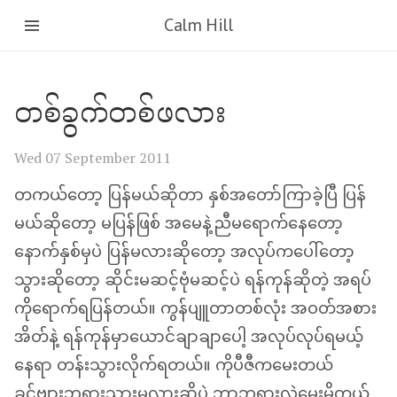
Calm Hill
တစ်ခွက်တစ်ဖလား
Wed 07 September 2011
တကယ်တော့ ပြန်မယ်ဆိုတာ နှစ်အတော်ကြာခဲ့ပြီ ပြန်
မယ်ဆိုတော့ မပြန်ဖြစ် အမေနဲ့ညီမရောက်နေတော့
နောက်နှစ်မှပဲ ပြန်မလားဆိုတော့ အလုပ်ကပေါ်တော့
သွားဆိုတော့ ဆိုင်းမဆင့်ဗုံမဆင့်ပဲ ရန်ကုန်ဆိုတဲ့ အရပ်
ကိုရောက်ရပြန်တယ်။ ကွန်ပျူတာတစ်လုံး အဝတ်အစား
အိတ်နဲ့ ရန်ကုန်မှာယောင်ချာချာပေါ့ အလုပ်လုပ်ရမယ့်
နေရာ တန်းသွားလိုက်ရတယ်။ ကိုပီဇီကမေးတယ်
ခင်ဗျားဘုရားသွားမလားဆိုပဲ ဘာဘုရားလဲမေးမိတယ်