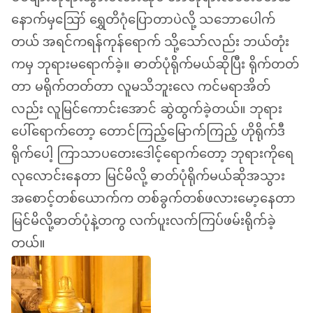
နောက်မှဪ ရွှေတိဂုံပြောတာပဲလို့ သဘောပေါက်
တယ် အရင်ကရန်ကုန်ရောက် သို့သော်လည်း ဘယ်တုံး
ကမှ ဘုရားမရောက်ခဲ့။ ဓာတ်ပုံရိုက်မယ်ဆိုပြီး ရိုက်တတ်
တာ မရိုက်တတ်တာ လူမသိဘူးလေ ကင်မရာအိတ်
လည်း လူမြင်ကောင်းအောင် ဆွဲထွက်ခဲ့တယ်။ ဘုရား
ပေါ်ရောက်တော့ တောင်ကြည့်မြောက်ကြည့် ဟိုရိုက်ဒီ
ရိုက်ပေါ့ ကြာသာပတေးဒေါင့်ရောက်တော့ ဘုရားကိုရေ
လုလောင်းနေတာ မြင်မိလို့ ဓာတ်ပုံရိုက်မယ်ဆိုအသွား
အစောင့်တစ်ယောက်က တစ်ခွက်တစ်ဖလားမော့နေတာ
မြင်မိလို့ဓာတ်ပုံနဲ့တကွ လက်ပူးလက်ကြပ်ဖမ်းရိုက်ခဲ့
တယ်။