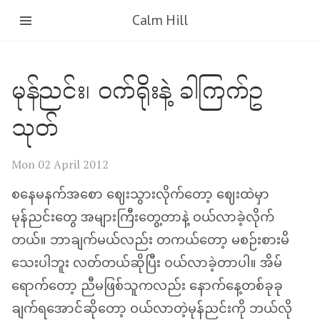
Calm Hill
မုန်ညင်း၊ ဝက်ရိုးနဲ့ ခါကြက်ဥ
သုတ်
Mon 02 April 2012
စနေမနက်အစော ဈေးသွားလိုက်တော့ ဈေးထဲမှာ
မုန်ညင်းတွေ အများကြီးတွေ့တာနဲ့ ဝယ်လာခဲ့လိုက်
တယ်။ ဘာချက်မယ်လည်း တကယ်တော့ မစဉ်းစားမိ
သေးပါဘူး လတ်တယ်ဆိုပြီး ဝယ်လာခဲ့တာပါ။ အိမ်
ရောက်တော့ ညီမဖြစ်သူကလည်း နောက်နေ့တစ်ခုခု
ချက်ရအောင်ဆိုတော့ ဝယ်လာတဲ့မုန်ညင်းကို ဘယ်လို