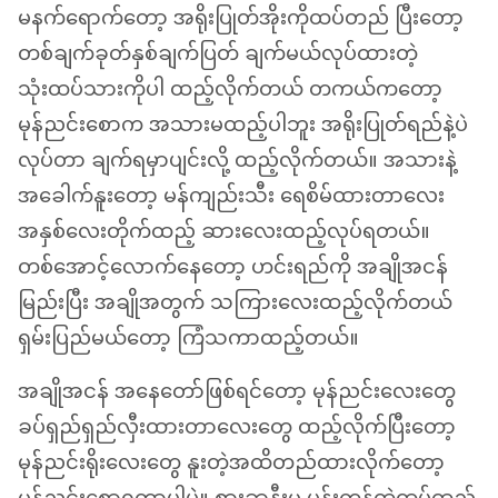
မနက်ရောက်တော့ အရိုးပြုတ်အိုးကိုထပ်တည် ပြီးတော့
တစ်ချက်ခုတ်နှစ်ချက်ပြတ် ချက်မယ်လုပ်ထားတဲ့
သုံးထပ်သားကိုပါ ထည့်လိုက်တယ် တကယ်ကတော့
မုန်ညင်းစောက အသားမထည့်ပါဘူး အရိုးပြုတ်ရည်နဲ့ပဲ
လုပ်တာ ချက်ရမှာပျင်းလို့ ထည့်လိုက်တယ်။ အသားနဲ့
အခေါက်နူးတော့ မန်ကျည်းသီး ရေစိမ်ထားတာလေး
အနှစ်လေးတိုက်ထည့် ဆားလေးထည့်လုပ်ရတယ်။
တစ်အောင့်လောက်နေတော့ ဟင်းရည်ကို အချိုအငန်
မြည်းပြီး အချိုအတွက် သကြားလေးထည့်လိုက်တယ်
ရှမ်းပြည်မယ်တော့ ကြံသကာထည့်တယ်။
အချိုအငန် အနေတော်ဖြစ်ရင်တော့ မုန်ညင်းလေးတွေ
ခပ်ရှည်ရှည်လှီးထားတာလေးတွေ ထည့်လိုက်ပြီးတော့
မုန်ညင်းရိုးလေးတွေ နူးတဲ့အထိတည်ထားလိုက်တော့