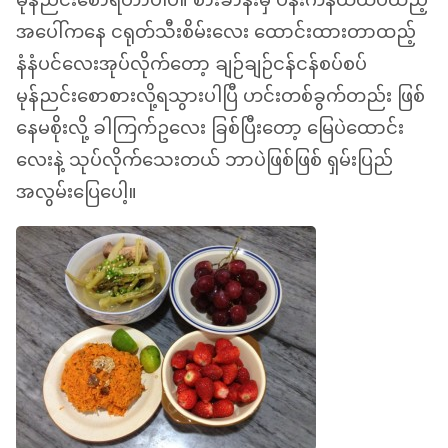
မုန်ညင်းစောရတာပါပဲ။ စားခာနီးမှ ပန်းကန်ထဲထပ်ထည့်
အပေါ်ကနေ ငရုတ်သီးစိမ်းလေး ထောင်းထားတာထည့်
နံနံပင်လေးအုပ်လိုက်တော့ ချဉ်ချဉ်ငန်ငန်စပ်စပ်
မုန်ညင်းစောစားလို့ရသွားပါပြီ ဟင်းတစ်ခွက်တည်း ဖြစ်
နေမစိုးလို့ ခါကြက်ဥလေး ခြစ်ပြီးတော့ မြေပဲထောင်း
လေးနဲ့ သုပ်လိုက်သေးတယ် ဘာပဲဖြစ်ဖြစ် ရှမ်းပြည်
အလွမ်းပြေပေါ့။