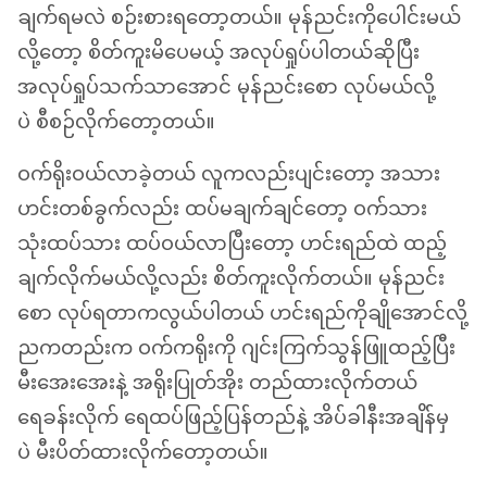
ချက်ရမလဲ စဉ်းစားရတော့တယ်။ မုန်ညင်းကိုပေါင်းမယ်
လို့တော့ စိတ်ကူးမိပေမယ့် အလုပ်ရှုပ်ပါတယ်ဆိုပြီး
အလုပ်ရှုပ်သက်သာအောင် မုန်ညင်းစော လုပ်မယ်လို့
ပဲ စီစဉ်လိုက်တော့တယ်။
ဝက်ရိုးဝယ်လာခဲ့တယ် လူကလည်းပျင်းတော့ အသား
ဟင်းတစ်ခွက်လည်း ထပ်မချက်ချင်တော့ ဝက်သား
သုံးထပ်သား ထပ်ဝယ်လာပြီးတော့ ဟင်းရည်ထဲ ထည့်
ချက်လိုက်မယ်လို့လည်း စိတ်ကူးလိုက်တယ်။ မုန်ညင်း
စော လုပ်ရတာကလွယ်ပါတယ် ဟင်းရည်ကိုချိုအောင်လို့
ညကတည်းက ဝက်ကရိုးကို ဂျင်းကြက်သွန်ဖြူထည့်ပြီး
မီးအေးအေးနဲ့ အရိုးပြုတ်အိုး တည်ထားလိုက်တယ်
ရေခန်းလိုက် ရေထပ်ဖြည့်ပြန်တည်နဲ့ အိပ်ခါနီးအချိန်မှ
ပဲ မီးပိတ်ထားလိုက်တော့တယ်။