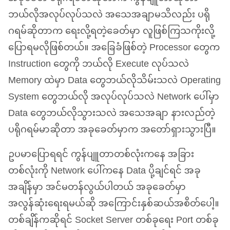
ဘယ်လိုအလုပ်လုပ်သလဲ အသေအချာမသိလည်း ပရို
ဂရမ်ဆိုတာက ရေးလို့ရတဲ့ခေတ်မှာ လူဖြစ်ကြသကိုးလို့
ပြောရမလိုဖြစ်တယ်။ အခြေခံဖြစ်တဲ့ Processor တွေက
Instruction တွေကို ဘယ်လို Execute လုပ်သလဲ
Memory ထဲမှာ Data တွေဘယ်လိုသိမ်းသလဲ Operating
System တွေဘယ်လို အလုပ်လုပ်သလဲ Network ပေါ်မှာ
Data တွေဘယ်လိုသွားသလဲ အသေအချာ နားလည်တဲ့
ပရိုဂရမ်မာဆိုတာ အခုခေတ်မှာက အတော်ရှားသွားပြီ။
ဥပမာပြောရရင် ကွန်ပျူတာတစ်လုံးကနေ အခြား
တစ်လုံးကို Network ပေါ်ကနေ Data ပို့ချင်ရင် အခု
အချိန်မှာ အင်မတန်လွယ်ပါတယ် အခုခေတ်မှာ
အလွန်ဆုံးရေးရမယ်ဆို အကြောင်းနှစ်ဆယ်အစိတ်ပေါ့။
တစ်ချိန်ကဆိုရင် Socket Server တစ်ခုရေး Port တစ်ခု