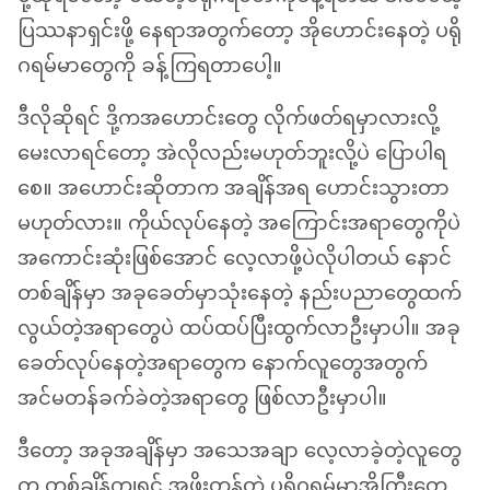
ပြဿနာရှင်းဖို့ နေရာအတွက်တော့ အိုဟောင်းနေတဲ့ ပရို
ဂရမ်မာတွေကို ခန့်ကြရတာပေါ့။
ဒီလိုဆိုရင် ဒို့ကအဟောင်းတွေ လိုက်ဖတ်ရမှာလားလို့
မေးလာရင်တော့ အဲလိုလည်းမဟုတ်ဘူးလို့ပဲ ပြောပါရ
စေ။ အဟောင်းဆိုတာက အချိန်အရ ဟောင်းသွားတာ
မဟုတ်လား။ ကိုယ်လုပ်နေတဲ့ အကြောင်းအရာတွေကိုပဲ
အကောင်းဆုံးဖြစ်အောင် လေ့လာဖို့ပဲလိုပါတယ် နောင်
တစ်ချိန်မှာ အခုခေတ်မှာသုံးနေတဲ့ နည်းပညာတွေထက်
လွယ်တဲ့အရာတွေပဲ ထပ်ထပ်ပြီးထွက်လာဦးမှာပါ။ အခု
ခေတ်လုပ်နေတဲ့အရာတွေက နောက်လူတွေအတွက်
အင်မတန်ခက်ခဲတဲ့အရာတွေ ဖြစ်လာဦးမှာပါ။
ဒီတော့ အခုအချိန်မှာ အသေအချာ လေ့လာခဲ့တဲ့လူတွေ
က တစ်ချိန်ကျရင် အဖိုးတန်တဲ့ ပရိုဂရမ်မာအိုကြီးတွေ