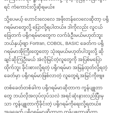
ရင် ကံကောင်းလို့ဆိုရမယ်။
သို့ပေမယ့် ဟောင်းလေလေ အဖိုးတန်လေလေဆိုတာ့ ပရို
ဂရမ်မာတွေလို့ ပြောလို့ရပါတယ်။ ဒါကိုလည်း လူငယ်
ခြေတက် ပရိုဂရမ်မာတွေက လက်ခံဦးမယ်မဟုတ်ဘူး
ဘယ်နှယ့်ဗျာ Fortran,
COBOL
,
BASIC
ခေတ်က ပရို
ဂရမ်မာအိုကြီးတွေတော့ သုံးရမယ်မဟုတ်ပါဘူးလို့ ဆို
ချင်ဆိုကြဦးမယ် အဲလိုမြင်တဲ့လူတွေကို အပြစ်မပြော
ထိုက်ဘူး ခိုင်းစားလို့ရတဲ့ ပရိုဂရမ်မာ အမြန်ထုတ်လို့ရတဲ့
ခေတ်မှာ ပရိုဂရမ်မာဖြစ်လာတဲ့ လူတွေရဲ့အမြင်ကိုးဗျ။
တစ်ခေတ်တစ်ခါက ပရိုဂရမ်မာဆိုတာက ကွန်ပျူတာ
တွေ ဘယ်လိုအလုပ်လုပ်သလဲ အရင်ဆုံးနားလည်ပြီးမှ
သာ ကွန်ပျူတာကိုခိုင်းတဲ့ ပရိုဂရမ်ကိုရေးလို့ရတယ်။
အခုခေတ် ပရိုဂရမ်မာဆိုတာက ကွန်ပျူတာဆိုတာ