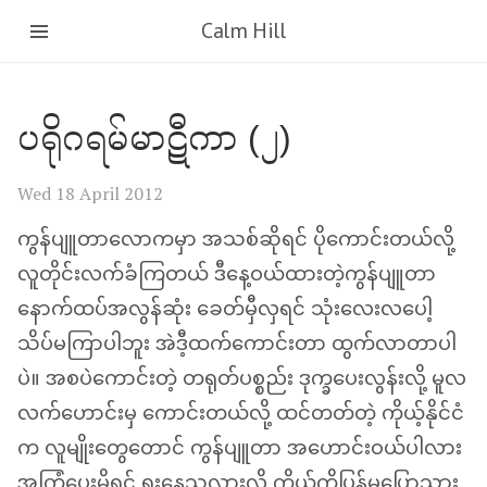
Calm Hill
ပရိုဂရမ်မာဋီကာ (၂)
Wed 18 April 2012
ကွန်ပျူတာလောကမှာ အသစ်ဆိုရင် ပိုကောင်းတယ်လို့
လူတိုင်းလက်ခံကြတယ် ဒီနေ့ဝယ်ထားတဲ့ကွန်ပျူတာ
နောက်ထပ်အလွန်ဆုံး ခေတ်မှီလှရင် သုံးလေးလပေါ့
သိပ်မကြာပါဘူး အဲဒီ့ထက်ကောင်းတာ ထွက်လာတာပါ
ပဲ။ အစပဲကောင်းတဲ့ တရုတ်ပစ္စည်း ဒုက္ခပေးလွန်းလို့ မူလ
လက်ဟောင်းမှ ကောင်းတယ်လို့ ထင်တတ်တဲ့ ကိုယ့်နိုင်ငံ
က လူမျိုးတွေတောင် ကွန်ပျူတာ အဟောင်းဝယ်ပါလား
အကြံပေးမိရင် ရူးနေသလားလို့ ကိုယ့်ကိုပြန်မပြောသွား