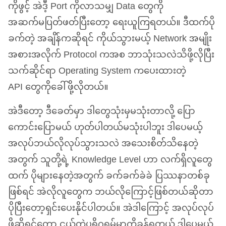
ကိုဖွင့် အဲဒီ့ Port ကိုလာသမျှ Data တွေကို
အဆက်မပြတ်ဖတ်ပြီးတော့ ရေးယူကြရတယ်။ ဒီထက်ပို
ခက်တဲ့ အချိန်ကဆိုရင် ကိုယ်သွားမယ့် Network အမျိုး
အစားအလိုက် Protocol ကအစ ဘာသုံးသလဲသိဖို့လိုပြီး
သက်ဆိုင်ရာ Operating System ကပေးထားတဲ့
API
တွေကိုခေါ်ဖို့လိုတယ်။
အဲဒီတော့ ဒီခေတ်မှာ ဒါတွေသုံးမှမသုံးတာလို့ ပြော
ကောင်းပြောမယ် ဟုတ်ပါတယ်မသုံးပါဘူး ဒါပေမယ့်
အလုပ်ဘယ်လိုလုပ်သွားသလဲ အသေးစိတ်သိနေတဲ့
အတွက် သူတို့ရဲ့ Knowledge Level ဟာ လက်ရှိလူတွေ
ထက် ပိုများနေတဲ့အတွက် ခက်ခက်ခဲခဲ ပြဿနာတစ်ခု
ဖြစ်ရင် အဲလိုလူတွေက ဘယ်လိုကြောင့်ဖြစ်တယ်ဆိုတာ
ပိုပြီးတော့ရှင်းပေးနိုင်ပါတယ်။ အဲဒါကြောင့် အလုပ်လုပ်
ဖို့ဆိုရင်တော့ ငယ်တဲ့ပရိုဂရမ်မာကိုခန့်ရတယ် ဒါပေမယ့်