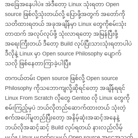
အခြေအနေပါပဲ။ အဲဒီတော့ Linux သုံးရတာ Open
source ဖြစ်လို့သုံးတယ်လို့ ပြောဖို့အတွက် အတော်ကို
သတိထားရတယ် အခုအချိန်မှာ Linux တွေကိုစမ်းသုံး
တာထက် အလုပ်လုပ်ဖို့ သုံးလာရတော့ အမြန်ပြီးဖို့
အရေးကြီးတယ် ဒီတော့ Build လုပ်ပြီးသားသုံးရတာပါပဲ
ဒီလိုနဲ့ Linux မှာ Open source Philosophy ပျောက်
သလို ဖြစ်နေတာကြာခဲ့ပါပြီ။
တကယ်တမ်း Open source ဖြစ်လို့ Open source
Philosophy ကိုသဘောကျလို့ဆိုရင်တော့ အချိန်ရရင်
Linux From Scratch လိုတွေ Gentoo လို Linux တွေကို
စမ်းကြည့်မှပဲ ဘယ်လိုတည်ဆောက်ထားတယ် သုံးတဲ့
စက်အပေါ်မူတည်ပြီးတော့ အနိမ့်ဆုံးအဆင့်အနေနဲ့
ဘယ်လိုအဆင့်ဆင့် Build လုပ်ရတယ် နားလည်လိမ့်
မယ်။ Linux မဟုတ်ပေမယ့် Open source အငွေ့အသက်