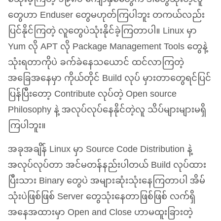
တွေဟာ Enduser တွေမဟုတ်ကြပါဘူး တကယ်လည်း
ပြင်နိုင်ကြတဲ့ လူတွေပဲသုံးနိုင်ခဲ့ကြတာပါ။ Linux မှာ
Yum လို
APT
လို Package Management Tools တွေနဲ့
သုံးရတာကိုပဲ ခက်ခဲနေသယောင် ထင်လာကြတဲ့
အခြေအနေမှာ ကိုယ်တိုင် Build လုပ် မှားတာတွေရင်ပြင်
ပြန်ပြီးတော့ Contribute လုပ်တဲ့ Open source
Philosophy နဲ့ အလုပ်လုပ်နေနိုင်တဲ့လူ သိပ်များများမရှိ
ကြပါဘူး။
အခုအချိန် Linux မှာ Source Code Distribution နဲ့
အလုပ်လုပ်တာ အင်မတန်နည်းပါတယ် Build လုပ်ထား
ပြီးသား Binary တွေပဲ အများဆုံးသုံးနေကြတာပါ အိမ်
သုံးပဲဖြစ်ဖြစ် Server တွေသုံးနေတာဖြစ်ဖြစ် လက်ရှိ
အနေအထားမှာ Open and Close ဟာမထူးခြားတဲ့