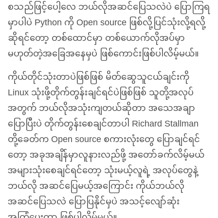
စသည်ဖြင့်ပေါ့လေ ဘယ်လိုအဆင်ပြေသလဲပဲ ပြောကြရ
မှာပါပဲ Python ကို Open source ဖြစ်လို့ပြင်သုံးလို့ရလို့
ဆိုရင်တော့ တစ်ထောင်မှာ တစ်ယောက်လိုအပ်မှာ
မဟုတ်တဲ့အခြေအနေမှပဲ ဖြစ်ကောင်းဖြစ်ပါလိမ့်မယ်။
ကိုယ်တိုင်သုံးတာပဲဖြစ်ဖြစ် မိတ်ဆွေသူငယ်ချင်းကို
Linux သုံးဖို့တိုက်တွန်းချင်ရင်ပဲဖြစ်ဖြစ် သူတို့အလုပ်
အတွက် ဘယ်လိုအသုံးကျတယ်ဆိုတာ အသေအချာ
ပြောပြီးပဲ တိုက်တွန်းစေချင်တာပါ Richard Stallman
တို့ခေတ်က Open source စကားလုံးတွေ ပြောချင်ရင်
တော့ အခုအချိန်မှာလူနားလည်ဖို့ အတော်ခက်လိမ့်မယ်
အများသုံးစေချင်ရင်တော့ သုံးမယ့်လူရဲ့ အလုပ်တွေနဲ့
ဘယ်လို အဆင်ပြေမယ့်အကြောင်း ကိုယ်ဘယ်လို
အဆင်ပြေသလဲ ပြောပြနိုင်မှပဲ အသင့်လျော်ဆုံး
အကြံပေးတာ ဖြစ်ပါလိမ့်မယ်။