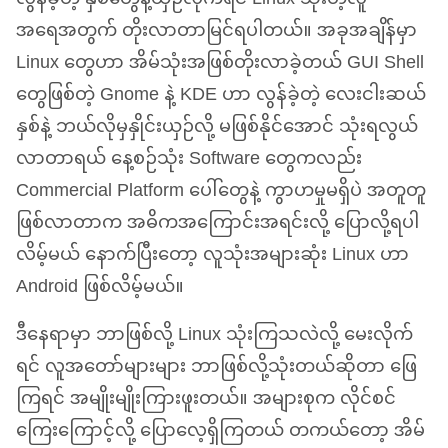
အရေအတွက် တိုးလာတာမြင်ရပါတယ်။ အခုအချိန်မှာ
Linux တွေဟာ အိမ်သုံးအဖြစ်တိုးလာခဲ့တယ်
GUI
Shell
တွေဖြစ်တဲ့ Gnome နဲ့
KDE
ဟာ လွန်ခဲ့တဲ့ လေးငါးဆယ်
နှစ်နဲ့ ဘယ်လိုမှနှိုင်းယှဉ်လို့ မဖြစ်နိုင်အောင် သုံးရလွယ်
လာတာရယ် နေ့စဉ်သုံး Software တွေကလည်း
Commercial Platform ပေါ်တွေနဲ့ ကွာဟမှုမရှိပဲ အတူတူ
ဖြစ်လာတာက အဓိကအကြောင်းအရင်းလို့ ပြောလို့ရပါ
လိမ့်မယ် နောက်ပြီးတော့ လူသုံးအများဆုံး Linux ဟာ
Android ဖြစ်လိမ့်မယ်။
ဒီနေရာမှာ ဘာဖြစ်လို့ Linux သုံးကြသလဲလို့ မေးလိုက်
ရင် လူအတော်များများ ဘာဖြစ်လို့သုံးတယ်ဆိုတာ ဖြေ
ကြရင် အမျိုးမျိုးကြားဖူးတယ်။ အများစုက လိုင်စင်
ကြေးကြောင့်လို့ ပြောလေ့ရှိကြတယ် တကယ်တော့ အိမ်