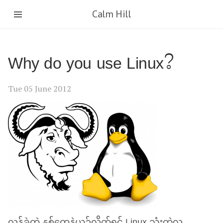
Calm Hill
Why do you use Linux?
Tue 05 June 2012
လွန်ခဲ့တဲ့ နှစ်တွေနဲ့ယှဉ်လိုက်ရင် Linux သုံးတဲ့လူ