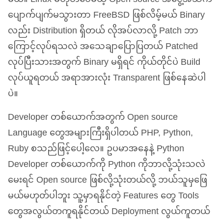
ပျောက်ပျက်မသွားတာ FreeBSD ဖြစ်လိမ့်မယ် Binary
လည်း Distribution ရှိတယ် လိုအပ်လာလို့ Patch ဘာ
ကြောင့်လုပ်ရသလဲ အသေချာပြောပြတယ် Patched
လုပ်ပြီးသားအတွက် Binary မရှိရင် ကိုယ်တိုင်ပဲ Build
လုပ်ယူရတယ် အရာအားလုံး Transparent ဖြစ်နေဆဲပါ
ပဲ။
Developer တစ်ယောက်အတွက် Open source
Language တွေအများကြီးရှိပါတယ်
PHP
, Python,
Ruby စသည်ဖြင့်ပေါ့လေ။ ဥပမာအနေနဲ့ Python
Developer တစ်ယောက်ကို Python ကိုဘာလို့သုံးသလဲ
မေးရင် Open source ဖြစ်လို့သုံးတယ်လို့ ဘယ်သူမှဖြေ
မယ်မဟုတ်ပါဘူး သူ့မှာရနိုင်တဲ့ Features တွေ Tools
တွေအလွယ်တကူရနိုင်တယ် Deployment လွယ်ကူတယ်