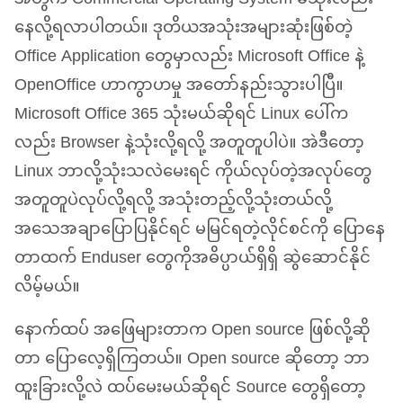
နေလို့ရလာပါတယ်။ ဒုတိယအသုံးအများဆုံးဖြစ်တဲ့
Office Application တွေမှာလည်း Microsoft Office နဲ့
OpenOffice ဟာကွာဟမှု အတော်နည်းသွားပါပြီ။
Microsoft Office 365 သုံးမယ်ဆိုရင် Linux ပေါ်က
လည်း Browser နဲ့သုံးလို့ရလို့ အတူတူပါပဲ။ အဲဒီတော့
Linux ဘာလို့သုံးသလဲမေးရင် ကိုယ်လုပ်တဲ့အလုပ်တွေ
အတူတူပဲလုပ်လို့ရလို့ အသုံးတည့်လို့သုံးတယ်လို့
အသေအချာပြောပြနိုင်ရင် မမြင်ရတဲ့လိုင်စင်ကို ပြောနေ
တာထက် Enduser တွေကိုအဓိပ္ပာယ်ရှိရှိ ဆွဲဆောင်နိုင်
လိမ့်မယ်။
နောက်ထပ် အဖြေများတာက Open source ဖြစ်လို့ဆို
တာ ပြောလေ့ရှိကြတယ်။ Open source ဆိုတော့ ဘာ
ထူးခြားလို့လဲ ထပ်မေးမယ်ဆိုရင် Source တွေရှိတော့