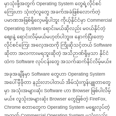
မှာသုံးဖို့အတွက် Operating System တွေရဲ့လိုင်စင်
ကြေးဟာ သုံးတဲ့လူတွေ အခက်အခဲဖြစ်လောက်တဲ့
ပမာဏအဖြစ်ရှိလေ့မရှိပါဘူး ကိုယ့်နိုင်ငံမှာ Commercial
Operating System ရောင်းမယ်ဆိုလည်း မဝယ်နိုင်တဲ့
စျေးနဲ့ ရောင်းလိမ့်မယ်မဟုတ်ပါဘူး။ နောက်ပြီးတော့
လိုင်စင်ကြေး အလေ့အထကို ကြိုဆိုသင့်တယ် Software
ဆိုတာ အလကားမရဘူးဆိုတဲ့ အသိဉာဏ်ရှိမှသာ နိုင်ငံ
ထဲက Software လုပ်ငန်းတွေ အသက်ဆက်နိင်လိမ့်မယ်။
အခုအချိန်မှာ Software တွေဟာ Operating System
အပေါ်မှီခိုတာ နည်းလာပါတယ် အိမ်သုံးကွန်ပျူတာတွေ
မှာ အသုံးအများဆုံး Software ဟာ Browser ဖြစ်ပါလိမ့်
မယ်။ လူသုံးအများဆုံး Browser တွေဖြစ်တဲ့ FireFox,
Chrome စတာတွေက Operating System မရွေးလုပ်တဲ့
အတွက် Commercial Operating System မသုံးလည်း