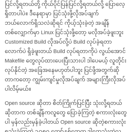
ပြင်လို့ရတယ်တို့ ကိုယ်ပိုင်ပြန်ပြင်လို့ရတယ်လို့ ပြောလေ့
ရှိတာပါပဲ။ ဒီနေရာမှာ ပြင်သုံးဖို့လိုအပ်ချက်
ဘယ်လောက်ရှိသလဲဆိုရင် ကိုယ့်သုံးခဲ့တဲ့ အချိန်
တစ်လျှောက်မှာ Linux ပြင်သုံးဖို့တော့ မလိုအပ်ခဲ့ဖူးဘူး
Customized Build လိုအပ်လို့ပဲ Build လုပ်ခဲ့ရတာ
လောက်ပဲ ရှိခဲ့ဖူးတယ် Build လုပ်ရတာကိုပဲ လွယ်အောင်
Makefile တွေလုပ်ထားပေးပြီးသားပါ ဒါပေမယ့် လူတိုင်း
လုပ်နိုင်တဲ့ အခြေအနေမဟုတ်ပါဘူး ပြင်ဖို့အတွက်ဆို
တာကတော့ ကျွမ်းကျင်မှုလိုအပ်ချက် အများကြီးလိုအပ်
ပါလိမ့်မယ်။
Open source ဆိုတာ စိတ်ကြိုက်ပြင်ပြီး သုံးလို့ရတယ်
ဆိုတာက တစ်ချိန်ကလူတွေ ပြောခဲ့ကြတဲ့ စကားလုံးတွေ
ပါ မှန်လည်းမှန်ခဲ့ပါတယ် Open source ဆိုတဲ့စကားလုံး
စသုံးခဲ့ကြတဲ့ ၁၉၈၀ ကျော်နှစ်တွေက ဒါတွေသုံးတဲ့လူ