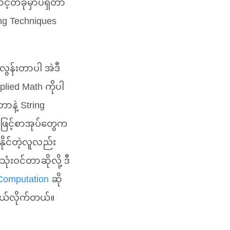
့်တခုမှာပဲရှိတာ
ng Techniques
လွန်းတာပါ အဲဒီ
ied Math ကိုပါ
ာနဲ့ String
ဖြင့်စာအုပ်တွေက
ုင်တဲ့လူလည်း
းဝင်တာဆိုလို့ ဒီ
Computation
ဆို
့ဝယ်လိုက်တယ်။