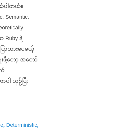
ွယ်ပါတယ်။
ic, Semantic,
retically
 Ruby နဲ့
ပြောထားပေမယ့်
းဖို့တော့ အတော်
က်
ာပါ ယှဉ်ပြီး
te
Deterministic
,
,