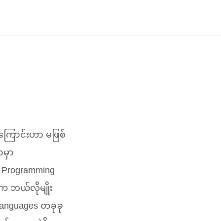
ကြောင်းဟာ မဖြစ်
မှာ
း Programming
က ဘယ်လိုမျိုး
anguages တခုခု