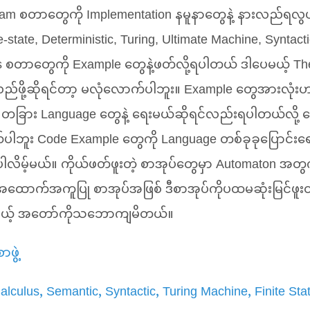
ram စတာတွေကို Implementation နမူနာတွေနဲ့ နားလည်ရလ
-state, Deterministic, Turing, Ultimate Machine, Syntact
 စတာတွေကို Example တွေနဲ့ဖတ်လို့ရပါတယ် ဒါပေမယ့် Theo
ို့ဆိုရင်တာ့ မလုံလောက်ပါဘူး။ Example တွေအားလုံးဟာ
ခြား Language တွေနဲ့ ရေးမယ်ဆိုရင်လည်းရပါတယ်လို့ 
ါဘူး Code Example တွေကို Language တစ်ခုခုပြောင်းရေ
ပါလိမ့်မယ်။ ကိုယ်ဖတ်ဖူးတဲ့ စာအုပ်တွေမှာ Automaton အတွ
အထောက်အကူပြု စာအုပ်အဖြစ် ဒီစာအုပ်ကိုပထမဆုံးမြင်ဖူးတ
ေမယ့် အတော်ကိုသဘောကျမိတယ်။
ာဖွဲ့
alculus
Semantic
Syntactic
Turing Machine
Finite Sta
,
,
,
,