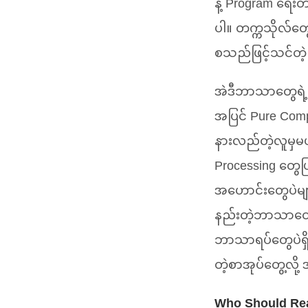
နဲ့ Program ရေး
ပါ။ တက္ကသိုလ်တွ
စသည်ဖြင့်သင်တဲ
အဲဒီဘာသာတွေရဲ့ပ
အပြင် Pure Com
နားလည်တဲ့လူမှမဟ
Processing တွေပ
အဟောင်းတွေပဲမျ
နည်းတဲ့ဘာသာတွေဖ
ဘာသာရပ်တွေပဲရှ
တဲ့စာအုပ်တွေ့လိ
Who Should Re