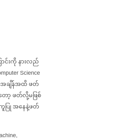
ောင်းကို နားလည်
mputer Science
ခုအချိန်အထိ ဖတ်
ာ့ ဖတ်လို့မဖြစ်
ကူပြု အနေနဲ့ဖတ်
achine,