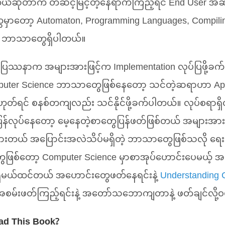
တယ်ဆိုတာက တဆင့်မြင့်တဲ့နေရာကကြည့်ရင် End User အဆင
ေမှာတော့ Automaton, Programming Languages, Compili
့ ဘာသာတွေရှိပါတယ်။
ြဿနာက အများအားဖြင့်က Implementation လုပ်ပြဖို့ခက်
puter Science ဘာသာတွေဖြစ်နေတော့ သင်တဲ့ဆရာဟာ Appl
ုတ်ရင် စနစ်တကျလည်း သင်နိုင်ဖို့ခက်ပါတယ်။ လုပ်စရာရှိတ
ြန်လုပ်နေတော့ မေ့နေတဲ့စာတွေပြန်ဖတ်ဖြစ်တယ် အများအား
ားတယ် အပြောင်းအလဲသိပ်မရှိတဲ့ ဘာသာတွေဖြစ်သလို ရေးနိ
ြစ်တော့ Computer Science မှာစာအုပ်ဟောင်းပေမယ့် အသုံ
ိမယ်ထင်တယ် အဟောင်းတွေဖတ်နေရင်းနဲ့
Understanding 
ု့ အစမ်းဖတ်ကြည့်ရင်းနဲ့ အတော်သဘောကျတာနဲ့ ဖတ်ချင်လို
ad This Book?