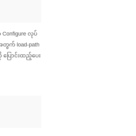
် Configure လုပ်
အတွက် load-path
ု ပြောင်းထည့်ပေး