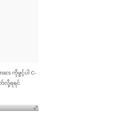
cs ကိုဖွင့်ပါ C-
တ်လို့ရရင်