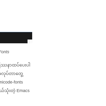
Fonts
ာ ပြဿနာထပ်ပေးပါ
မလုပ်တာတွေ့
nicode-fonts
ယ်သုံးတဲ့ Emacs