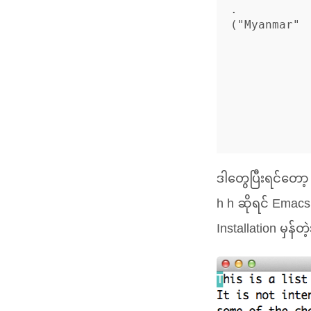
.

("Myanmar" 
                   
               
                  
                
              
               
ဒါတွေပြီးရင်တော့
h h ဆိုရင် Emacs 
Installation မှန