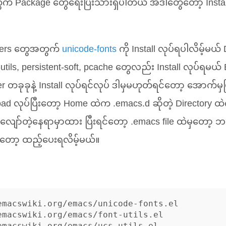
 Package တွေရေးပြီးသားရှိပါတယ် အဲဒါတွေတော့ Install လု
ters တွေအတွက်
unicode-fonts
ကို Install လုပ်ရပါလိမ့်မယ
cs-utils, persistent-soft, pcache တွေလည်း Install လုပ်ရမယ်
 တခုခုနဲ့ Install လုပ်ရင်လုပ် ဒါမှမဟုတ်ရင်တော့ အောက်မ
 လုပ်ပြီးတော့ Home ထဲက .emacs.d ဆိုတဲ့ Directory ထဲက
ျော်တဲ့နေရာမှာထား ပြီးရင်တော့ .emacs file ထဲမှတော့ 
ာတော့ ထည့်ပေးရလိမ့်မယ်။
emacswiki.org/emacs/unicode-fonts.el

emacswiki.org/emacs/font-utils.el

emacswiki.org/emacs/ucs-utils.el
