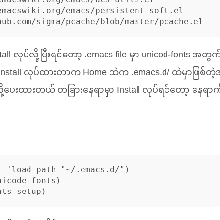
emacswiki.org/emacs/persistent-soft.el

ll လုပ်လို့ပြီးရင်တော့ .emacs file မှာ unicod-fonts အတွက
။ Install လုပ်ထားတာက Home ထဲက .emacs.d/ ထဲမှာဖြစ်တဲ့
လို့ပေးထားတယ် တခြားနေရာမှာ Install လုပ်ရင်တော့ နေရာကိ
t 'load-path "~/.emacs.d/")

icode-fonts)
