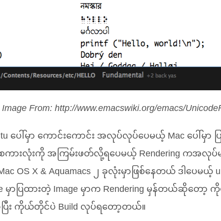
s
Image From: http://www.emacswiki.org/emacs/Unicode
ntu ပေါ်မှာ ကောင်းကောင်း အလုပ်လုပ်ပေမယ့် Mac ပေါ်မှ
့စကားလုံးကို အကြမ်းဖတ်လို့ရပေမယ့် Rendering ကအလုပ်
 Mac
OS
X
&
Aquamacs ၂ ခုလုံးမှာဖြစ်နေတယ် ဒါပေမယ့် u
e မှာပြထားတဲ့ Image မှာက Rendering မှန်တယ်ဆိုတော့ ကို
ပြီး ကိုယ်တိုင်ပဲ Build လုပ်ရတော့တယ်။