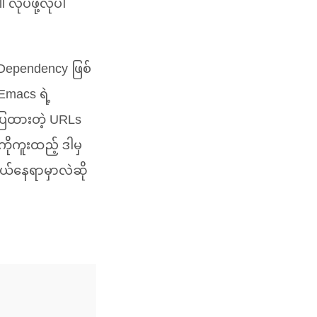
ပ်ဖို့လိုပါ
် Dependency ဖြစ်
 Emacs ရဲ့
ှပြထားတဲ့ URLs
ိုကူးထည့် ဒါမှ
ဘယ်နေရာမှာလဲဆို