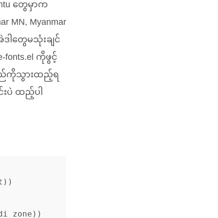
ntu တွေမှာက
mar
MN
, Myanmar
ဲဒါတွေမသုံးချင်
nts.el ကိုဖွင့်
မည်ကိုသွားထည့်ရ
းပဲ ထည့်ပါ
))

i zone))
