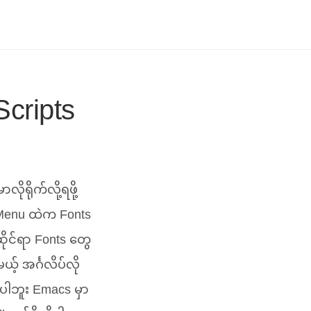
cripts
ုရိုက်လို့ရဖို့
n Menu ထဲက Fonts
ုင်ရာ Fonts တွေ
့် အင်္ဂလိပ်လို
့ပါဘူး Emacs မှာ