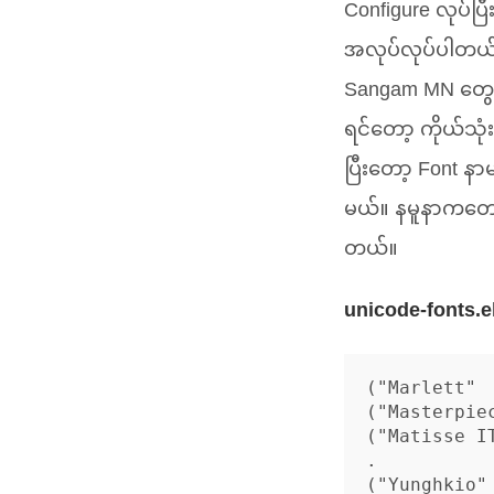
Configure လုပ်ပြ
အလုပ်လုပ်ပါတယ် 
Sangam
MN
တွေန
ရင်တော့ ကိုယ်သုံး
ပြီးတော့ Font န
မယ်။ နမူနာကတော့
တယ်။
unicode-fonts.e
("Marlett" 
("Masterpie
("Matisse I
.

("Yunghkio"