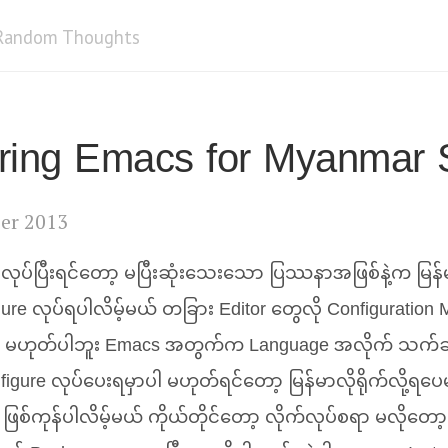
Random Thoughts
ring Emacs for Myanmar S
er 2013
 လုပ်ပြီးရင်တော့ မပြီးဆုံးသေးသော ပြဿနာအဖြစ်နဲ့က မြန်မာလိ
gure လုပ်ရပါလိမ့်မယ် တခြား Editor တွေလို Configuratio
လို မဟုတ်ပါဘူး Emacs အတွက်က Language အလိုက် သက်ဆိ
gure လုပ်ပေးရမှာပါ မဟုတ်ရင်တော့ မြန်မာလိုရိုက်လို့ရပေမယ
ဖြစ်ကုန်ပါလိမ့်မယ် ကိုယ်တိုင်တော့ လိုက်လုပ်စရာ မလိုတော