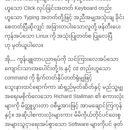
ဟူသော Click လုပ်ခြင်းအတတ် Keyboard တည်း
ဟူသော Typing အတတ်တို့ဖြင့် အညီအမျှအသုံးချ ခိုင်း
စေတတ်ပြီဆိုလျှင် အခြားတပါးသောလူတို့ ဖန်တီးပေး
ကုန်အပ်သော Linux ကို အသုံးပြုတတ်စ ပြုလေပြီ
ဟု မှတ်ယူပါလေ။
အို… ကွန်ပျူတာပညာရပ်ကို သင်ကြားလေအပ်သော
ကျောင်းသားအပေါင်းတို့ ls နှင့် cd တည်းဟူသော
command ကို ရိုက်တတ်နှိပ်တတ်ရုံမျှဖြင့်
သွေးနားထင်ရောက်ကာ ဆံရှည်မုတ်ဆိတ်နှင့် မည်သူ့မျှ
အရေးမစိုက်လေသော Richard Stallman ၏ စကားလုံး
များကို မိတ္တူပွားတာ ဝစီမှု့အားဖြင့် အာမချောင်ကြကုန်
နှင့်။ အဆိုပါစကားလုံးများကား မိမိကိုယ်တိုင်ပင်ဝေးစွ
အများသူငှာရေးအပ်စွာသော Software များကိုပင် ဖုတ်