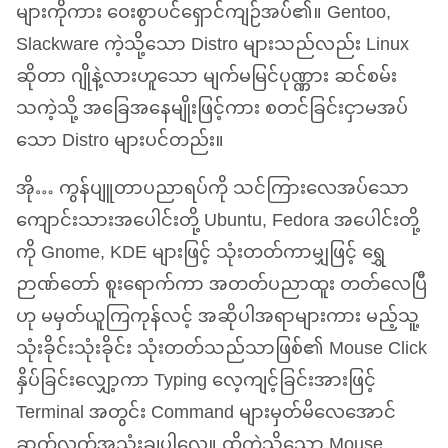
များကိုကား ဝေးစွာပင်ရှောင်ကျဉ်အပ်၏။ Gentoo,
Slackware ကဲ့သို့သော Distro များသည်လည်း Linux
ဆိုတာ ဂျိုနဲ့လားဟူသော မျက်မမြင်ပုဏ္ဏား ဆင်စမ်း
သကဲ့သို့ အခြေအနေမျိုးဖြင့်ကား စတင်ခြင်းငှာမအပ်
သော Distro များပင်တည်း။
အို… ကွန်ပျူတာပညာရပ်ကို သင်ကြားလေအပ်သော
ကျောင်းသားအပေါင်းတို့ Ubuntu, Fedora အပေါင်းတို့
ကို Gnome,
KDE
များဖြင့် သုံးတတ်ကာမျှဖြင့် ရွှေ
ဉာဏ်တော် စူးရောက်ကာ အတတ်ပညာထူး တတ်လေပြီ
ဟု မမှတ်ယူကြကုန်လင့် အဆိုပါအရာများကား မည့်သူ့
သုံးခိုင်းသုံးခိုင်း သုံးတတ်သည်သာဖြစ်၏ Mouse Click
နှိပ်ခြင်းလျှော့ကာ Typing လေ့ကျင့်ခြင်းအားဖြင့်
Terminal အတွင်း Command များမှတ်မိလေအောင်
ဆက်လက်အသုံးချပါလေ။ ထိုကဲ့သို့သော Mouse