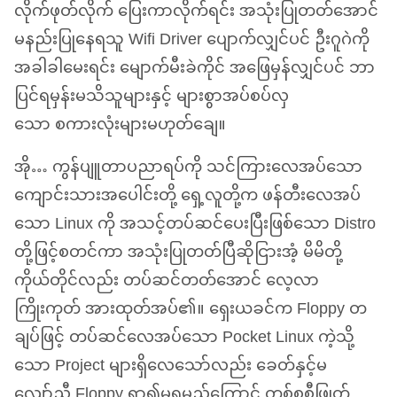
လိုက်ဖုတ်လိုက် ပြေးကာလိုက်ရင်း အသုံးပြုတတ်အောင်
မနည်းပြုနေရသူ Wifi Driver ပျောက်လျှင်ပင် ဦးဂူဂဲကို
အခါခါမေးရင်း မျောက်မီးခဲကိုင် အဖြေမှန်လျှင်ပင် ဘာ
ပြင်ရမှန်းမသိသူများနှင့် များစွာအပ်စပ်လှ
သော စကားလုံးများမဟုတ်ချေ။
အို… ကွန်ပျူတာပညာရပ်ကို သင်ကြားလေအပ်သော
ကျောင်းသားအပေါင်းတို့ ရှေ့လူတို့က ဖန်တီးလေအပ်
သော Linux ကို အသင့်တပ်ဆင်ပေးပြီးဖြစ်သော Distro
တို့ဖြင့်စတင်ကာ အသုံးပြုတတ်ပြီဆိုငြားအံ့ မိမိတို့
ကိုယ်တိုင်လည်း တပ်ဆင်တတ်အောင် လေ့လာ
ကြိုးကုတ် အားထုတ်အပ်၏။ ရှေးယခင်က Floppy တ
ချပ်ဖြင့် တပ်ဆင်လေအပ်သော Pocket Linux ကဲ့သို့
သော Project များရှိလေသော်လည်း​ ခေတ်နှင့်မ
လျော်ညီ Floppy ရှာ၍မရမည်ကြောင့် တစ်စစီဖြုတ်