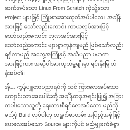
ဆက်အပ်သော Linux From Scratch ကဲ့သို့သော
Project များဖြင့် ကြိုးစားအားထုတ်အပ်ပါလေ။ အချိန်
အားဖြင့် သော်လည်းကောင်း ကာယလုပ်အားဖြင့်
သော်လည်းကောင်း ဉာဏအင်အားဖြင့်
သော်လည်းကောင်း များစွာကုန်ကျမည် ဖြစ်သော်လည်း
ရရှိလာမည့် အတွေ့အကြုံနှင့် အသိပညာ ပမာဏ
အားဖြင့်ကား အဆိုပါအားထုတ်မှု့မျိုးမှာ ရင်းနှီးမြှုတ်
နှံအပ်၏။
အို… ကွန်ပျူတာပညာရပ်ကို သင်ကြားလေအပ်သော
ကျောင်းသားအပေါင်းတို့ အချိန်တခုအရင်းပြု၍ အခြား
တပါးသောသူတို့ ရေးသားစီရင်လေအပ်သော မည်သို
မည်ပုံ Build လုပ်ပါဟု စာရွက်စာတမ်း အပြည့်အစုံဖြင့်
ပေးလေအပ်သော Source များကိုပင် မည်မျှခက်ခဲစွာ