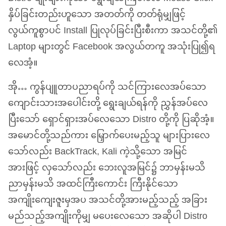
နှိပ်ခြင်းတည်းဟူ​သော အတတ်ကို တတ်ရုံမျှဖြင့်
လွယ်ကူစွာပင် Install ပြုလုပ်ခြင်းပြီးစီးကာ အသင်တို့၏
Laptop များတွင် Facebook အလွယ်တကူ အသုံးပြု၍ရ
လေအံ့။
အို… ကွန်ပျူတာပညာရပ်ကို သင်ကြားလေအပ်သော
ကျောင်းသားအပေါင်းတို့ ရွေးချယ်ရန်ကို ညွှန်အပ်လေ
ပြီးသော် ရှောင်ရှားအပ်လေသော Distro တို့ကို ပြဆိုအံ့။
အမောင်တို့သည်ကား မြှောက်ပေးမည့်သူ များပြားလေ
သော်လည်း BackTrack, Kali ကဲ့သို့သော အမြင်
အားဖြင့် လှသော်လည်း ဘေးလူအမြင်၌ ဘာမှန်းမသိ
ညာမှန်းမသိ အထင်ကြီးကောင်း ကြီးနိုင်သော
အကျိုးကျေးဇူးမှအပ အသင်တို့အားမည့်သည့် အခြား
မည်သည့်အကျိုးကိုမျှ မပေးလေသော အဆိုပါ Distro