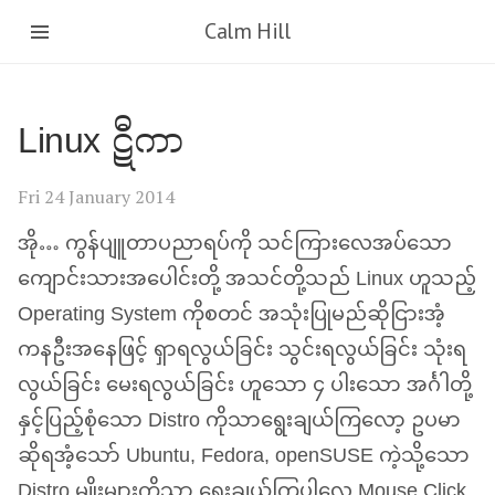
Calm Hill
Linux ဋီကာ
Fri 24 January 2014
အို… ကွန်ပျူတာပညာရပ်ကို သင်ကြားလေအပ်သော
ကျောင်းသားအပေါင်းတို့ အသင်တို့သည် Linux ဟူသည့်
Operating System ကိုစတင် အသုံးပြုမည်ဆိုငြားအံ့
ကနဦးအနေဖြင့် ရှာရလွယ်ခြင်း သွင်းရလွယ်ခြင်း သုံးရ
လွယ်ခြင်း မေးရလွယ်ခြင်း ဟူသော ၄ ပါးသော အင်္ဂါတို့
နှင့်ပြည့်စုံသော Distro ကိုသာရွေးချယ်ကြလော့ ဥပမာ
ဆိုရအံ့သော် Ubuntu, Fedora, openSUSE ကဲ့သို့သော
Distro မျိုးများကိုသာ ရွေးချယ်ကြပါလေ Mouse Click