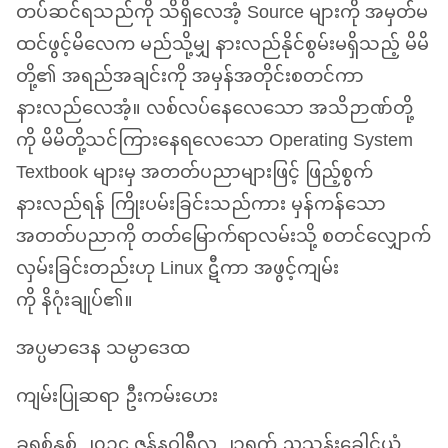
တပ်ဆင်ရသည်ကို သိရှိလေအံ့ Source များကို အမှတ်မ
ထင်ဖွင့်မိလေက မည်သို့မျှ နားလည်နိုင်စွမ်းမရှိသည့် မိမိ
တို့၏ အရည်အချင်းကို အမှန်အတိုင်းစတင်ကာ
နားလည်လေအံ့။ လစ်လပ်နေလေသော အသိဉာဏ်တို့
ကို မိမိတို့သင်ကြားနေရလေသော Operating System
Textbook များမှ အတတ်ပညာများဖြင့် ဖြည့်စွက်
နားလည်ရန် ကြိုးပမ်းခြင်းသည်ကား မှန်ကန်သော
အတတ်ပညာကို တတ်မြောက်ရာလမ်းသို့ စတင်လျှောက်
လှမ်းခြင်းတည်းဟု Linux ဋီကာ အဖွင့်ကျမ်း
ကို နိဂုံးချုပ်၏။
အပ္ပမာဒေန သမ္ပာဒေထ
ကျမ်းပြုဆရာ ဦးကမ်းဟေး
ခရစ်နှစ် ၂၀၁၄ ဇန်နဝါရီလ ၂၃ရက် ညသန်းခေါင်ယံ