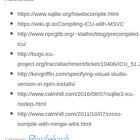
https://www.sqlite.org/howtocompile.html
https://wiki.qt.io/Compiling-
ICU
-with-
MSVC
http://www.npcglib.org/~stathis/blog/precompiled-
icu/
http://bugs.icu-
project.org/trac/attachment/ticket/10406/ICU_
http://kevgriffin.com/specifying-visual-studio-
version-in-npm-installs/
http://www.calmhill.com/2016/08/07/sqlite3-icu-
nodejs.html
http://www.calmhill.com/2011/10/07/cross-
compile-with-mingw-w64.html
ကြံသည်ဖန်သည်
Category: