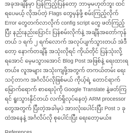
အခုအချိန်မှာ ပြန်ကြည့်ပြန်တော့ ဘာမှမဟုတ်ဘူး ထင်
ရပေမယ့် လိုအပ်တဲ့ Flags တွေမှန်ဖို့ စမ်းကြည့်လိုက်
Error တွေတက်လာလိုက် config script တွေ ဖတ်ကြည့်
ပြီး နည်းနည်းပြောင်း ပြန်စမ်းလိုက်နဲ့ အချိန်အတော်ကုန်
တယ် ၁ ရက် ၂ ရက်လောက် အလုပ်ပျက်သွားတယ် အဲဒီ
တော့ နောက်တချိန် အသုံးလိုရင် ကိုယ်တိုင် ပြန်သုံးလို့
ရအောင် မေ့မသွားအောင် Blog Post အဖြစ်နဲ့ ရေးထားရ
တယ်။ လူအများ အသုံးကျဖို့အတွက် တကယ်တမ်း ရေး
သင့်တာက အင်္ဂလိပ်လိုဖြစ်မယ် ကိုယ့်ရဲ့ တောင်ရာက်
မြောက်ရောက် စာရေးပုံကို Google Translate နဲ့ဖတ်ကြ
ရင် ရူးသွားနိုင်တယ် လက်ရှိလုပ်နေတဲ့
ARM
processor
တွေအတွက် ပြီးတဲ့အခါမှပဲ အားလုံးပေါင်းပြီး Post ၁ ခု
ထဲအနေနဲ့ အင်္ဂလိပ်လို စုပေါင်းပြီး ရေးတော့မယ်။
References