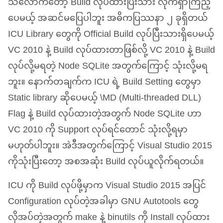
သလောက်တော့ Build လုပ်ထားပြီးသား လိုက်ရှာကြည့်
ပေမယ့် အဆင်မပြေပါဘူး အဓိကပြဿနာ ၂ ခုရှိတယ်
ICU
Library တွေကို Official Build လုပ်ပြီးသားရှိပေမယ့်
VC
2010 နဲ့ Build လုပ်ထားတာဖြစ်လို့
VC
2010 နဲ့ Build
လုပ်လို့မရတဲ့ Node SQLite အတွက်ကြောင့် သုံးလို့မရ
ဘူး။ နောက်တချက်က
ICU
ရဲ့ Build Setting တွေမှာ
Static library ဆိုပေမယ့် \
MD
(Multi-threaded
DLL
)
Flag နဲ့ Build လုပ်ထားတဲ့အတွက် Node SQLite ဟာ
VC
2010 ကို Support လုပ်ရင်တောင် သုံးလို့ရမှာ
မဟုတ်ပါဘူး။ အဲဒီအတွက်ကြောင့် Visual Studio 2015
ကိုသုံးပြီးတော့ အစအဆုံး Build လုပ်ယူလိုက်ရတယ်။
ICU
ကို Build လုပ်ဖို့မှာက Visual Studio 2015 အပြင်
Configuration လုပ်တဲ့အခါမှာ
GNU
Autotools တွေ
လိုအပ်တဲ့အတွက် make နဲ့ binutils ကို Install လုပ်ထား