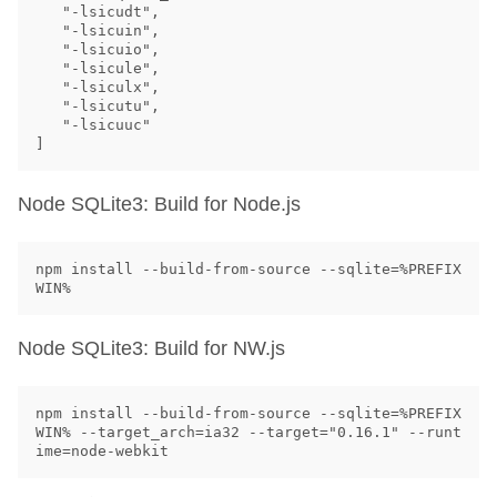
   "-lsicudt",

   "-lsicuin",

   "-lsicuio",

   "-lsicule",

   "-lsiculx",

   "-lsicutu",

   "-lsicuuc"

Node SQLite3: Build for Node.js
npm install --build-from-source --sqlite=%PREFIX
Node SQLite3: Build for
NW
.js
npm install --build-from-source --sqlite=%PREFIX
WIN% --target_arch=ia32 --target="0.16.1" --runt