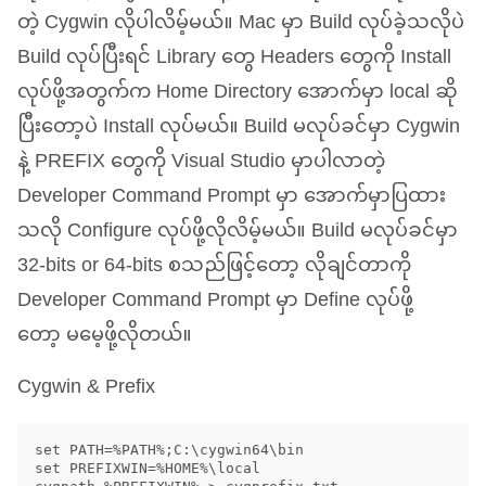
တဲ့ Cygwin လိုပါလိမ့်မယ်။ Mac မှာ Build လုပ်ခဲ့သလိုပဲ
Build လုပ်ပြီးရင် Library တွေ Headers တွေကို Install
လုပ်ဖို့အတွက်က Home Directory အောက်မှာ local ဆို
ပြီးတော့ပဲ Install လုပ်မယ်။ Build မလုပ်ခင်မှာ Cygwin
နဲ့
PREFIX
တွေကို Visual Studio မှာပါလာတဲ့
Developer Command Prompt မှာ အောက်မှာပြထား
သလို Configure လုပ်ဖို့လိုလိမ့်မယ်။ Build မလုပ်ခင်မှာ
32-bits or 64-bits စသည်ဖြင့်တော့ လိုချင်တာကို
Developer Command Prompt မှာ Define လုပ်ဖို့
တော့ မမေ့ဖို့လိုတယ်။
Cygwin
&
Prefix
set PATH=%PATH%;C:\cygwin64\bin

set PREFIXWIN=%HOME%\local
