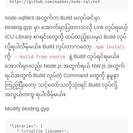
node-sqlite3 အတွက်က Build မလုပ်ခင်မှာ
binding.gyp မှာ အောက်မှာပြထားသလို Link လုပ်ရမယ့်
ICU
Library စာရင်းတွေကို ထပ်ထည့်ပေးမှပဲ Build လုပ်
လို့ရပါလိမ့်မယ်။ Build လုပ်တာကတော့
npm install
ကို
နဲ့ Build လုပ်ရင်ရမယ်။
--build-from-source
အောက်မှာလည်း Node.js အတွက်ရယ်
NW
.js အတွက်
ရယ်အတွက် Build လုပ်တဲ့ Command တွေကို နမူနာ
ကြည့်ပြီးတော့ သင့်တော်သလိုသုံးရင် Build လုပ်လို့
အလွယ်တကူ ရပါလိမ့်မယ်။
Modify binding.gyp
"libraries": [

   "-l<(sqlite_libname)",
