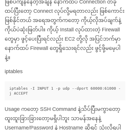
ဖြစ်ပဲကျန်နေတဲ့အချိန် နောက်ထပ် Connection တခု
ထပ်ပြီးတော့ Connect လုပ်လို့မရတာလည်း ဖြစ်ကောင်း
ဖြစ်နိုင်တယ် အရေအတွက်ကတော့ ကိုယ့်လိုအပ်ချက်နဲ့
ကိုယ်ပဲဆုံးဖြတ်ပါ။ ကိုယ့် Install လုပ်ထားတဲ့ Firewall
တွေမှာ ဖွင့်ပေးပြီးရင်လည်း
EC2
တို့လို အပြင်ဘက်မှာ
နောက်ထပ် Firewall တွေရှိသေးရင်လည်း ဖွင့်ဖို့မမေ့ပါ
နဲ့။
iptables
iptables -I INPUT 1 -p udp --dport 60000:61000 -
Usage ကတော့
SSH
Command နဲ့သိပ်ပြီးမကွာတော့
ထူးထူးခြားခြားတော့မရှိပါဘူး သာမန်အနေနဲ့
Username/Password နဲ့ Hostname ဆိုရင် သုံးလို့ရပါ