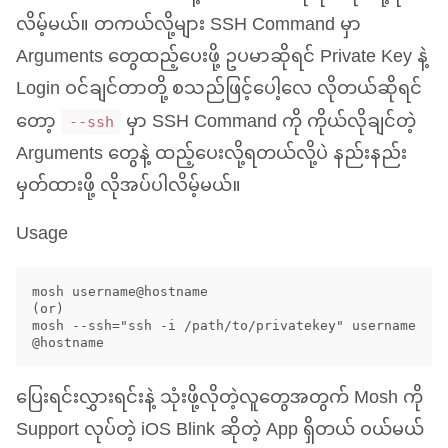
လိမ့်မယ်။ တကယ်လို့များ
SSH
Command မှာ
Arguments တွေထည့်ပေးဖို့ ဥပမာဆိုရင် Private Key နဲ့
Login ဝင်ချင်တာတို့ စသည်ဖြင့်ပေါ့လေ လိုတယ်ဆိုရင်
တော့
မှာ
SSH
Command ကို ကိုယ်လိုချင်တဲ့
--ssh
Arguments တွေနဲ့ ထည့်ပေးလို့ရတယ်လို့ပဲ နည်းနည်း
မှတ်ထားဖို့ လိုအပ်ပါလိမ့်မယ်။
Usage
mosh username@hostname

(or)

mosh --ssh="ssh -i /path/to/privatekey" username
ပြေးရင်းလွှားရင်းနဲ့ သုံးဖို့လိုတဲ့လူတွေအတွက် Mosh ကို
Support လုပ်တဲ့ iOS Blink ဆိုတဲ့ App ရှိတယ် ဝယ်မယ်