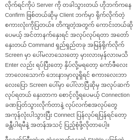
လိုက်ရင်ကိုပဲ Server ကို တခါသွားတယ် ဟိုဘက်ကနေ
Confirm ဖြစ်တယ်ဆိုမှ Client ဘက်မှာ ရိုက်လိုက်တဲ့
စကားလုံးကိုပြတယ်။ တိကျတဲ့အတွက် ကောင်းတယ်ဆို
ပေမယ့် အင်တာနက်နှေးရင် အလုပ်လုပ်ရတာ အတော်
နှေးတယ် Command ရှည်ရှည်တခု အမြန်ရိုက်လိုက်
Screen မှာ ပေါ်မလာသေးတော့ မှားလားမှန်လားမသိ
Enter လည်း ရပ်ပြီးတော့ နှိပ်လို့မရတော့ ကော်ဖီလေး
ဘာလေးသောက် ဘေးနားမှာလူရှိရင် စကားလေးဘာ
လေးပြော Screen ပေါ်မှာ ပေါ်လာပြီဆိုမှ အလုပ်ဆက်
လုပ်ရတယ် နှေးတာက စောင့်လို့ရပေမယ့် Connection
ခဏပြတ်သွားလိုက်တာနဲ့ လုပ်လက်စအလုပ်တွေ
အကုန်လုံးပါသွားပြီး Connect ပြန်လုပ်ရပြန်ရင်တော့
ခန္တီပါရမီနဲ့ အတန်အသင့် ပြည့်စုံဖို့လိုတာပေါ့။