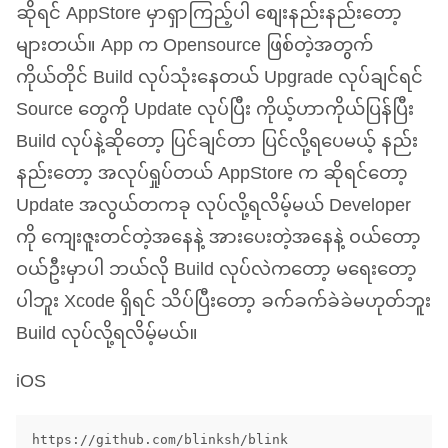
ဆိုရင် AppStore မှာရှာကြည့်ပါ စျေးနည်းနည်းတော့
များတယ်။ App က Opensource ဖြစ်တဲ့အတွက်
ကိုယ်တိုင် Build လုပ်သုံးနေတယ် Upgrade လုပ်ချင်ရင်
Source တွေကို Update လုပ်ပြီး ကိုယ့်ဟာကိုယ်ပြန်ပြီး
Build လုပ်နဲ့ဆိုတော့ ပြင်ချင်တာ ပြင်လို့ရပေမယ့် နည်း
နည်းတော့ အလုပ်ရှုပ်တယ် AppStore က ဆိုရင်တော့
Update အလွယ်တကခု လုပ်လို့ရလိမ့်မယ် Developer
ကို ကျေးဇူးတင်တဲ့အနေနဲ့ အားပေးတဲ့အနေနဲ့ ဝယ်တော့
ဝယ်ဦးမှာပါ ဘယ်လို Build လုပ်လဲကတော့ မရေးတော့
ပါဘူး Xcode ရှိရင် သိပ်ပြီးတော့ ခက်ခက်ခဲခဲမဟုတ်ဘူး
Build လုပ်လို့ရလိမ့်မယ်။
iOS