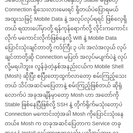
ဒီခေတ်ကြီးထဲမှာ အဲလောက်နှေးတဲ့ Stable မဖြစ်တဲ့
Connection ရှိသေးလားမေးရင် ရှိတယ်ပဲပြောရမယ်
အထူးသဖြင့် Mobile Data နဲ့ အလုပ်လုပ်ရရင် ဖြစ်လေ့ရှိ
တယ် ရထားပေါ်မှာတို့ ရန်ကုန်ရောက်လို့ လိုင်းကကောင်း
လိုက် မကောင်းလိုက်ဖြစ်နေလို့ Wifi နဲ့ Mobile Data
ပြောင်းသုံးချင်တာတို့ ကဒ်ကြီး ၃ ပါး အလဲအလှယ် လုပ်
ချင်တာတို့ဆို Connection မပြတ် အလုပ်မပျက်ပဲနဲ့ လုပ်
လို့မရပါဘူး။ လွန်ခဲ့တဲ့နှစ်အနည်းငယ်က Mobile Shell
(Mosh) ဆိုပြီး စပြီးတော့ထွက်လာတော့ စမ်းကြည့်သေး
တယ် သိပ်အဆင်မပြေတာနဲ့ စမ်းကြည့်ဖြစ်တယ် ဆိုရုံ
လောက်ပဲ အခုအချိန်မှာတော့ Mosh ဟာ အတော်ကို
Stable ဖြစ်နေပြီဖြစ်လို့
SSH
နဲ့ တိုက်ရိုက်မသုံးတော့ပဲ
Connection မကောင်းတဲ့အခါ Mosh ကိုပြောင်းသုံးနေ
တယ်။ Mosh က တခုအဆင်ပြေတာက Service တခု