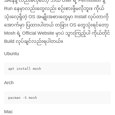
အနေနဲ့ လည်းမလိုတော့ ဘယ် User ရဲ့ Permission နဲ့
Run နေမှာလည်းတွေလည်း စဉ်းစားဖို့မလိုဘူး။ ကိုယ်
သုံးလေ့ရှိတဲ့
OS
အမျိုးအစားတွေမှာ Install လုပ်တာကို
အောက်မှာ ပြထားပါတယ် တခြား
OS
တွေသုံးရင်တော့
Mosh ရဲ့ Official Website မှာပဲ သွားကြည့်ပါ ကိုယ်တိုင်
Build လုပ်ချင်လည်းရပါတယ်။
Ubuntu
Arch
Mac