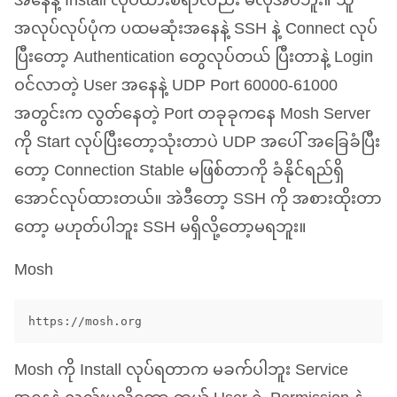
အနေနဲ့ Install လုပ်ထားစရာလည်း မလိုအပ်ဘူး။ သူ
အလုပ်လုပ်ပုံက ပထမဆုံးအနေနဲ့
SSH
နဲ့ Connect လုပ်
ပြီးတော့ Authentication တွေလုပ်တယ် ပြီးတာနဲ့ Login
ဝင်လာတဲ့ User အနေနဲ့
UDP
Port 60000-61000
အတွင်းက လွတ်နေတဲ့ Port တခုခုကနေ Mosh Server
ကို Start လုပ်ပြီးတော့သုံးတာပဲ
UDP
အပေါ် အခြေခံပြီး
တော့ Connection Stable မဖြစ်တာကို ခံနိုင်ရည်ရှိ
အောင်လုပ်ထားတယ်။ အဲဒီတော့
SSH
ကို အစားထိုးတာ
တော့ မဟုတ်ပါဘူး
SSH
မရှိလို့တော့မရဘူး။
Mosh
Mosh ကို Install လုပ်ရတာက မခက်ပါဘူး Service