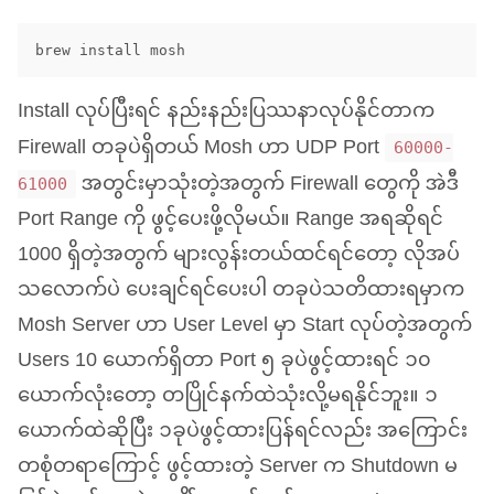
Install လုပ်ပြီးရင် နည်းနည်းပြဿနာလုပ်နိုင်တာက
Firewall တခုပဲရှိတယ် Mosh ဟာ
UDP
Port
60000-
အတွင်းမှာသုံးတဲ့အတွက် Firewall တွေကို အဲဒီ
61000
Port Range ကို ဖွင့်ပေးဖို့လိုမယ်။ Range အရဆိုရင်
1000 ရှိတဲ့အတွက် များလွန်းတယ်ထင်ရင်တော့ လိုအပ်
သလောက်ပဲ ပေးချင်ရင်ပေးပါ တခုပဲသတိထားရမှာက
Mosh Server ဟာ User Level မှာ Start လုပ်တဲ့အတွက်
Users 10 ယောက်ရှိတာ Port ၅ ခုပဲဖွင့်ထားရင် ၁၀
ယောက်လုံးတော့ တပြိုင်နက်ထဲသုံးလို့မရနိုင်ဘူး။ ၁
ယောက်ထဲဆိုပြီး ၁ခုပဲဖွင့်ထားပြန်ရင်လည်း အကြောင်း
တစုံတရာကြောင့် ဖွင့်ထားတဲ့ Server က Shutdown မ