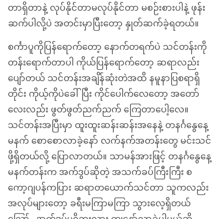
တာရှိတာနဲ့ လုပ်နိုင်တာမလုပ်နိုင်တာ မစဉ်းစားပါနဲ့ ဖုန်း
ဆက်ပါလို့ပဲ အတင်းမှာပြီးတော့ နှုတ်ဆက်ခဲ့ရတယ်။
စင်္ကာပူကိုပြန်ရောက်တော့ နောက်တရက်ပဲ သင်တန်းကို
တန်းရောက်တာပါ ကိုယ်ပြန်ရောက်တော့ ဆရာလည်း
ပျော်တယ် သင်တန်းအချိန်ဆုံးတဲအထိ နမူနာပြစရာရှိ
တိုင်း ကိုယ့်ကိုပဲခေါ်ပြီး ကိုင်ပေါက်လေတော့ အတော်
လေးလည်း ဖွတ်ဖွတ်ညက်ညက် ကြေတာပေါ့လေ။
သင်တန်းအပြီးမှာ ထူးထူးဆန်းဆန်းအနေနဲ့ တနင်္ဂနွေနေ့
မနက် စောစောလာခဲ့နော် လက်နက်အတန်းတွေ မင်းသင်
ဖို့ရှိတယ်လို့ ပြောလာတယ်။ သာမန်အားဖြင့် တနင်္ဂနွေနေ့
မနက်တန်းက အက်ဒွပ်ဆိုတဲ့ အသက်ခပ်ကြီးကြီး စ
ကော့ဂျပန်ကပြား ဆရာတယောက်သင်တာ သူကလည်း
အလုပ်များတော့ ခရီးမကြာမကြာ သွားလေ့ရှိတယ်