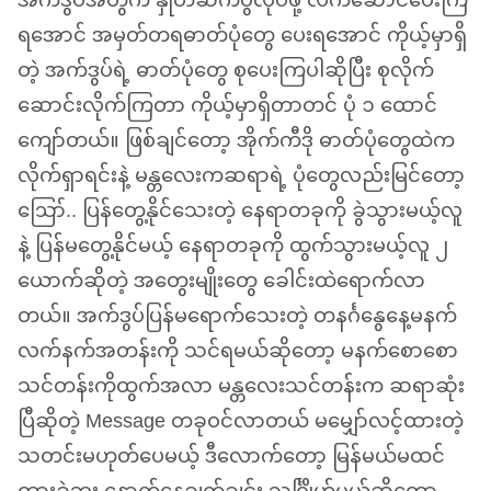
အက်ဒွပ်အတွက် နှုတ်ဆက်ပွဲလုပ်ဖို့ လက်ဆောင်ပေးကြ
ရအောင် အမှတ်တရဓာတ်ပုံတွေ ပေးရအောင် ကိုယ့်မှာရှိ
တဲ့ အက်ဒွပ်ရဲ့ ဓာတ်ပုံတွေ စုပေးကြပါဆိုပြီး စုလိုက်
ဆောင်းလိုက်ကြတာ ကိုယ့်မှာရှိတာတင် ပုံ ၁ ထောင်
ကျော်တယ်။ ဖြစ်ချင်တော့ အိုက်ကီဒို ဓာတ်ပုံတွေထဲက
လိုက်ရှာရင်းနဲ့ မန္တလေးကဆရာရဲ့ ပုံတွေလည်းမြင်တော့
ဪ.. ပြန်တွေ့နိုင်သေးတဲ့ နေရာတခုကို ခွဲသွားမယ့်လူ
နဲ့ ပြန်မတွေ့နိုင်မယ့် နေရာတခုကို ထွက်သွားမယ့်လူ ၂
ယောက်ဆိုတဲ့ အတွေးမျိုးတွေ ခေါင်းထဲရောက်လာ
တယ်။ အက်ဒွပ်ပြန်မရောက်သေးတဲ့ တနင်္ဂနွေနေ့မနက်
လက်နက်အတန်းကို သင်ရမယ်ဆိုတော့ မနက်စောစော
သင်တန်းကိုထွက်အလာ မန္တလေးသင်တန်းက ဆရာဆုံး
ပြီဆိုတဲ့ Message တခုဝင်လာတယ် မမျှော်လင့်ထားတဲ့
သတင်းမဟုတ်ပေမယ့် ဒီလောက်တော့ မြန်မယ်မထင်