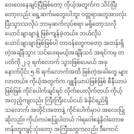
ဝေးဝေးနေချင်ပြီဖြစ်တော့ ကိုယ့်အတွက်က သိပ်ပြီး
တော့လည်း ရှေ့ဆက်မတွေးပါဘူး ဝတ္တရားတွေအားလုံး
ပြီးသွားသလိုပဲ ဘာမှဆက်လုပ်စရာ မရှိတော့သလို
ယောင်ချာချာနဲ့ ဖြစ်ကျန်ခဲ့တယ်။ ဘယ်လိုပဲ
ယောင်ချာချာဖြစ်ဖြစ်ပါ တာဝန်တွေကတော့ အတန်းရှိ
တဲ့အချိန်သွား သင်ပေးရမယ့်အချိန်သင် အရင်ကမှ တ
ပတ်ကို ၂-၃ ရက်လောက် သွားဖြစ်ပေမယ် အခု
နောက်ပိုင်း ၅-၆ ရက်လောက်အထိ ဖြစ်တဲ့အခါတွေ များ
လာတယ်။ ကိုယ့်အတွက်က ဂျူနီယာပဲဖြစ်ဖြစ် စီနီယာပဲ
ဖြစ်ဖြစ် ကိုင်ပေါက်ချင်ရင် လိုက်ပေးလိုက်တယ် ကိုယ့်
အလှည့်ကျလည်း ကြီးကြီးငယ်ငယ် ခံနိုင်ရည်ရှိ
သလောက် အတိုင်းအတာနဲ့ ကိုင်ပေါက်မှာပဲ အလေးပြု
ဆိုလည်း ကိုယ်ကပဲစပြုပါတယ် ဂါရဝေါစနဲ့နိဝါတောစ
တန်းတူကျင့်သုံးတော့ အကြီးတွေကလည်း ဒီကောင်