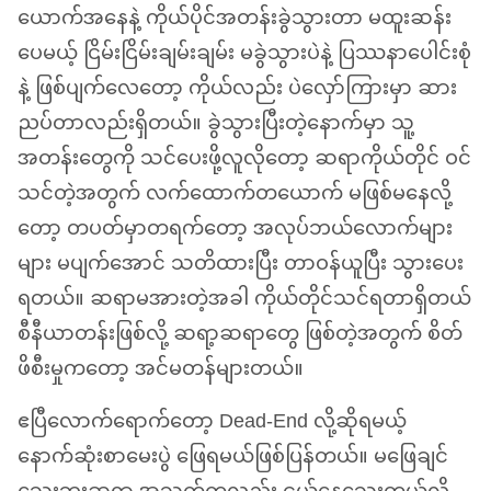
ယောက်အနေနဲ့ ကိုယ်ပိုင်အတန်းခွဲသွားတာ မထူးဆန်း
ပေမယ့် ငြိမ်းငြိမ်းချမ်းချမ်း မခွဲသွားပဲနဲ့ ပြဿနာပေါင်းစုံ
နဲ့ ဖြစ်ပျက်လေတော့ ကိုယ်လည်း ပဲလှော်ကြားမှာ ဆား
ညပ်တာလည်းရှိတယ်။ ခွဲသွားပြီးတဲ့နောက်မှာ သူ့
အတန်းတွေကို သင်ပေးဖို့လူလိုတော့ ဆရာကိုယ်တိုင် ဝင်
သင်တဲ့အတွက် လက်ထောက်တယောက် မဖြစ်မနေလို့
တော့ တပတ်မှာတရက်တော့ အလုပ်ဘယ်လောက်များ
များ မပျက်အောင် သတိထားပြီး တာဝန်ယူပြီး သွားပေး
ရတယ်။ ဆရာမအားတဲ့အခါ ကိုယ်တိုင်သင်ရတာရှိတယ်
စီနီယာတန်းဖြစ်လို့ ဆရာ့ဆရာတွေ ဖြစ်တဲ့အတွက် စိတ်
ဖိစီးမှုကတော့ အင်မတန်များတယ်။
ဧပြီလောက်ရောက်တော့ Dead-End လို့ဆိုရမယ့်
နောက်ဆုံးစာမေးပွဲ ဖြေရမယ်ဖြစ်ပြန်တယ်။ မဖြေချင်