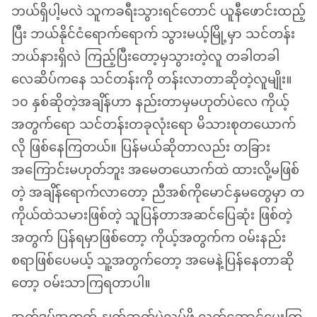
ဘယ်ရှိပါ့မလဲ သူကခရီးသွားရင်တောင် ယူနီဖောင်းထည့်
ပြီး ဘယ်နိုင်ငံရောက်ရောက် သွားမယ့်မြို့မှာ သင်တန်း
ဘယ်နားရှိလဲ ကြည့်ပြီးတော့မှသွားတဲ့လူ တခါတခါ
လေဆိပ်ကနေ သင်တန်းကို တန်းလာတာဆိုတဲ့လူမျိုး။
၁၀ နှစ်ဆိုတဲ့အချိန်ဟာ နည်းတာမှမဟုတ်ပဲလေ ကိုယ့်
အတွက်ရော သင်တန်းတခုလုံးရော မိသားစုတယောက်
လို ဖြစ်နေကြတယ်။ ပြန်မယ်ဆိုတာလည်း တခြား
အကြောင်းမဟုတ်ဘူး အမေတယောက်ထဲ ထားလို့မဖြစ်
တဲ့ အချိန်ရောက်လာတော့ ညီအစ်ကိုမောင်နှမတွေမှာ တ
ကိုယ်ထဲသမားဖြစ်တဲ့ သူပြန်တာအဆင်ပြေဆုံး ဖြစ်တဲ့
အတွက် ပြန်ရမှာဖြစ်တော့ ကိုယ့်အတွက်က ဝမ်းနည်း
စရာဖြစ်ပေမယ့် သူ့အတွက်တော့ အမေနဲ့ပြန်နေတာဆို
တော့ ဝမ်းသာကြရတာပါ။