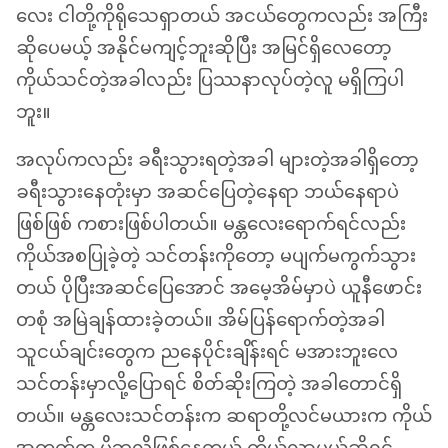
လေး ငါတို့ကိုရိုသေရှာတယ် အငယ်တွေကလည်း အကြီး
ဆိုပေမယ့် အနိုင်မကျင့်ဘူးဆိုပြီး အမြင်ရှိလေတော့
ကိုယ်သင်တဲ့အခါလည်း ပြဿနာလုပ်တဲ့လူ မရှိကြပါ
ဘူး။
အလုပ်ကလည်း ခရီးသွားရတဲ့အခါ များတဲ့အခါရှိတော့
ခရီးသွားနေတုံးမှာ အဆင်ပြေတဲ့နေရာ ဘယ်နေရာပဲ
ဖြစ်ဖြစ် ကစားဖြစ်ပါတယ်။ မန္တလေးရောက်ရင်လည်း
ကိုယ်အစပြုခဲ့တဲ့ သင်တန်းကိုတော့ မပျက်မကွက်သွား
တယ် ပိုပြီးအဆင်ပြေအောင် အမေ့အိမ်မှာပဲ ယူနီဖောင်း
တစုံ အမြဲချန်ထားခဲ့တယ်။ အိမ်ပြန်ရောက်တဲ့အခါ
သူငယ်ချင်းတွေက ညနေပိုင်းချိန်းရင် မအားဘူးလေ
သင်တန်းမှာလို့ပြောရင် စိတ်ဆိုးကြတဲ့ အခါတောင်ရှိ
တယ်။ မန္တလေးသင်တန်းက ဆရာတို့လင်မယားက ကိုယ်