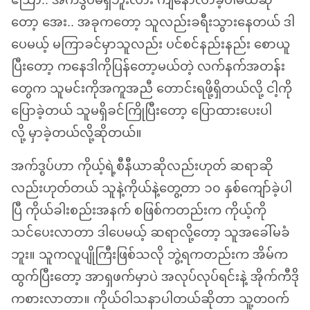
ဪ.. အက်ဒွပ်မရှိဘူးလား ကျနော်လာခဲ့ပါမယ်ဆို
တော့ အေး.. အခုကတော့ သူလည်းခရီးသွားနေတယ် ဒါ
ပေမယ့် မကြာခင်မှာသူလည်း ပင်စင်နည်းနည်း စောယူ
ပြီးတော့ ကနေဒါကိုပြန်တော့မယ်တဲ့ လက်နက်အတန်း
တွေက သူမင်းကိုအကူအညီ တောင်းရဖို့ရှိတယ်လို့ ငါ့ကို
ပြောခဲ့တယ် သူမရှိခင်ကြိုပြီးတော့ ပြောထားပေးပါ
လို့ မှာခဲ့တယ်လို့ဆိုတယ်။
အက်ဒွပ်ဟာ ကိုယ့်ရဲ့စီနီယာဆိုလည်းဟုတ် ဆရာဆို
လည်းဟုတ်တယ် သူနဲ့ကိုယ်နဲ့တွေ့တာ ၁၀ နှစ်ကျော်ခဲ့ပါ
ပြီ ကိုယ်ခါးစည်းအနက် စဖြစ်ကတည်းက ကိုယ့်ကို
သင်ပေးလာတာ ဒါပေမယ့် ဆရာလို့တော့ သူအခေါ်မခံ
ဘူး။ သူကလူပျိုကြီးဖြစ်သလို ဘွဲ့ရကတည်းက အိမ်က
ထွက်ပြီးတော့ အာရှဖက်မှာပဲ အလုပ်လုပ်ရင်းနဲ့ အိုက်ကီဒို
ကစားလာတာ။ ကိုယ်ဝါသနာပါတယ်ဆိုတာ သူ့တဝက်