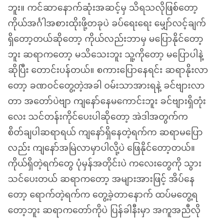
ဘူး။ ကင်ဆာနောက်ဆုံးအဆင့်မှ သိရသလိုဖြစ်တော့
ကိုယ်အင်္ဂါအစားထိုးဖို့တခုပဲ ခပ်ရေးရေး မျှော်လင့်ချက်
ရှိတော့တယ်ဆိုတော့ ကိုယ်လည်းဘာမှ မပြောနိုင်တော့
ဘူး ဆရာကတော့ မသိသေးဘူး သူ့ကိုတော့ မပြောပါနဲ့
ဆိုပြီး တောင်းပန်တယ်။ စကားပြောနေရင်း ဆရာနိုးလာ
တော့ ခဏဝင်တွေ့တဲ့အခါ ဝမ်းသာအားရနဲ့ ခင်ဗျားလာ
တာ အတော်ပဲဗျာ ကျနော်နေမကောင်းဘူး ခင်ဗျားရှိတုံး
လေး သင်တန်းကိုင်ပေးပါဆိုတော့ အဲဒါအတွက်က
စိတ်ချပါဆရာရယ် ကျနော်ရှိနေတဲ့ရက်က ဆရာမပြော
လည်း ကျနော်အမြဲလာမှာပါလို့ပဲ ဖြေနိုင်တော့တယ်။
ကိုယ်ရှိတဲ့ရက်တွေ ပုံမှန်အတိုင်းပဲ ကလေးတွေကို သွား
သင်ပေးတယ် ဆရာကတော့ အများအားဖြင့် အိပ်နေ
တော့ ရောက်တဲ့ရက်က တွေ့ခဲ့တာနောက် ထပ်မတွေ့ရ
တော့ဘူး ဆရာကတော်ကိုပဲ ပြန်ခါနီးမှာ အကူအညီလို