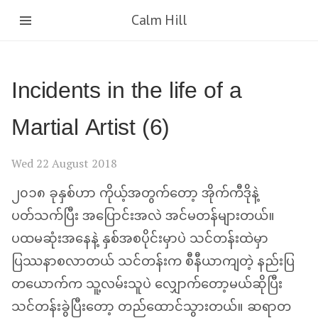
Calm Hill
Incidents in the life of a
Martial Artist (6)
Wed 22 August 2018
၂၀၁၈ ခုနှစ်ဟာ ကိုယ့်အတွက်တော့ အိုက်ကီဒိုနဲ့
ပတ်သက်ပြီး အပြောင်းအလဲ အင်မတန်များတယ်။
ပထမဆုံးအနေနဲ့ နှစ်အစပိုင်းမှာပဲ သင်တန်းထဲမှာ
ပြဿနာစလာတယ် သင်တန်းက စီနီယာကျတဲ့ နည်းပြ
တယောက်က သူ့လမ်းသူပဲ လျှောက်တော့မယ်ဆိုပြီး
သင်တန်းခွဲပြီးတော့ တည်ထောင်သွားတယ်။ ဆရာတ