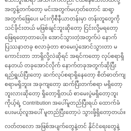
သေးဘူးဆရာ အသက်ကလည်း ငယ်နေသေးတယ်လို့
အတွန့်တက်တော့ မင်းအတွက်မဟုတ်တောင် ဆရာ့
အတွက်ဖြေပေး မင်းကိုစီနီယာတန်းမှာ တန်းတူတွေကို
သင်ခိုင်းတယ် မဖြစ်ချင်ဘူးဆိုတော့ ငြင်းလို့မရတော့
ဖြေရတော့တာပေါ့။ အောင်သွားတဲ့အတွက်ပဲ နောက်
ပြဿနာတခု စလာခဲ့တာ စာမေးပွဲအောင်သွားတာ မ
ကောင်းတာ ဘာရှိလို့လဲဆိုရင် အရင်ကတော့ လုပ်စရာရှိ
နေတယ် တခုအောင်လိုက် နောက်တခုအတွက်ဆိုပြီး
ရည်ရွယ်ပြီးတော့ ဆက်လုပ်စရာရှိနေတော့ စိတ်ဓာတ်ကျ
စရာမရှိဘူး။ အခုကျတော့ ဆက်ပြီးတက်စရာ မရှိတော့
ဘူးလားဆိုတော့ ရှိတော့ရှိတယ် စာမေးပွဲမရှိတော့ဘူး
ကိုယ့်ရဲ့ Contribution အပေါ်မူတည်ပြီးရယ် ထောက်ခံ
ပေးမယ့်လူအပေါ် မူတည်ပြီးတော့ပဲ သွားဖို့ရှိတော့တယ်။
လတ်တလော အဖြစ်အပျက်တွေနဲ့တင် နိုင်ငံရေးတွေနဲ့