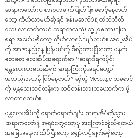
အတွက်က မိဘလိုဖြစ်နေတယ် ကိုယ်လာမယ်ဆိုရင်
ဆရာကတော်က စားစရာချက်ပြုတ်ပြီး စောင့်နေတတ်
တော့ ကိုယ်လာမယ်ဆိုရင် ဖုန်းမဆက်ပဲနဲ့ တိတ်တိတ်
လေး လာတတ်တယ် ဆရာကလည်း သူ့မှာစကားပြော
စရာ အဖော်မရှိတော့ ကိုယ်လာရင်ပျော်တယ်။ အမေ့အိမ်
ကို အာဇာနည်နေ့ ပြန်မယ်လို့ စီစဉ်ထားပြီးတော့ မနက်
စောစော လေဆိပ်အရောက်မှာ “ဆရာဒီရက်ပိုင်း
မန္တလေးလာမယ်ဆိုရင် ဆရာကြီးကိုအရင်တွေ့ပါ
အသည်းအသန် ဖြစ်နေတယ်” ဆိုတဲ့ Message တစောင်
ကို မန္တလေးသင်တန်းက သင်တန်းသားတယောက်က ပို့
လာတာရတယ်။
မန္တလေးအိမ်ကို ရောက်ရောက်ချင်း ဆရာအိမ်ကိုသွား
ဆရာကတော်နဲ့ အရင်တွေ့တော့မှ အကြောင်းစုံသိရတယ်
အခြေအနေက သိပ်ပြီးတော့ မျှော်လင့်ချက်မရှိတော့