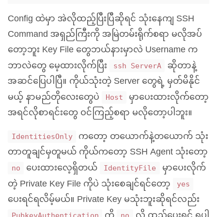
Config ထဲမှာ အဲလိုထည့်ပြီးပြီဆိုရင် သုံးနေကျ
SSH
Command အရှည်ကြီးကို အမြဲတမ်းရိုက်စရာ မလိုအပ်
တော့ဘူး Key File တွေဘယ်နားမှာလဲ Username က
ဘာလဲတွေ မေ့ထားလိုက်ပြီး
ဆိုတာနဲ့
ssh ServerA
အဆင်ပြေပါပြီ။ ကိုယ်သုံးတဲ့ Server တွေရဲ့ မှတ်မိနိုင်
မယ့် နာမည်တိုလေးတွေပဲ
မှာပေးထားလိုက်တော့
Host
အရင်လိုစာရင်းတွေ ဝင်ကြည့်စရာ မလိုတော့ပါဘူး။
ကတော့ တယောက်နဲ့တယောက် သုံး
IdentitiesOnly
တာတူချင်မှတူမယ် ကိုယ်ကတော့
SSH
Agent သုံးတော့
ပေးထားလေ့ရှိတယ်
မှာပေးလိုက်
no
IdentityFile
တဲ့ Private Key File ကိုပဲ သုံးစေချင်ရင်တော့
yes
ပေးရင်ရလိမ့်မယ်။ Private Key မသုံးဘူးဆိုရင်လည်း
ကို
လို့ ထည့်ပေးရင် ရပါ
PubkeyAuthentication
no