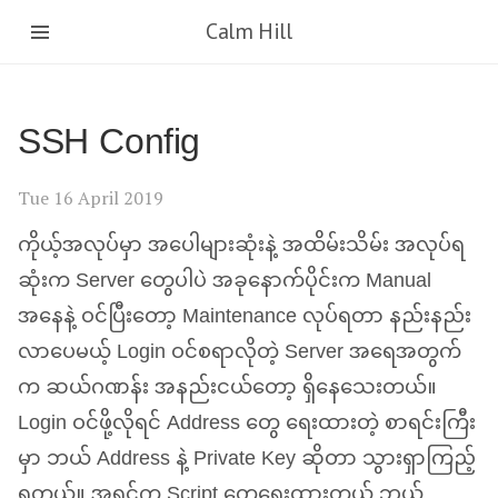
Calm Hill
SSH
Config
Tue 16 April 2019
ကိုယ့်အလုပ်မှာ အပေါများဆုံးနဲ့ အထိမ်းသိမ်း အလုပ်ရ
ဆုံးက Server တွေပါပဲ အခုနောက်ပိုင်းက Manual
အနေနဲ့ ဝင်ပြီးတော့ Maintenance လုပ်ရတာ နည်းနည်း
လာပေမယ့် Login ဝင်စရာလိုတဲ့ Server အရေအတွက်
က ဆယ်ဂဏန်း အနည်းငယ်တော့ ရှိနေသေးတယ်။
Login ဝင်ဖို့လိုရင် Address တွေ ရေးထားတဲ့ စာရင်းကြီး
မှာ ဘယ် Address နဲ့ Private Key ဆိုတာ သွားရှာကြည့်
ရတယ်။ အရင်က Script တွေရေးထားတယ် ဘယ်