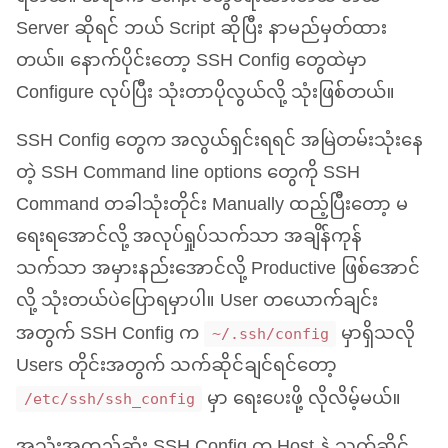
Server ဆိုရင် ဘယ် Script ဆိုပြီး နာမည်မှတ်ထား
တယ်။ နောက်ပိုင်းတော့
SSH
Config တွေထဲမှာ
Configure လုပ်ပြီး သုံးတာပိုလွယ်လို့ သုံးဖြစ်တယ်။
SSH
Config တွေက အလွယ်ရှင်းရရင် အမြဲတမ်းသုံးနေ
တဲ့
SSH
Command line options တွေကို
SSH
Command တခါသုံးတိုင်း Manually ထည့်ပြီးတော့ မ
ရေးရအောင်လို့ အလုပ်ရှုပ်သက်သာ အချိန်ကုန်
သက်သာ အမှားနည်းအောင်လို့ Productive ဖြစ်အောင်
လို့ သုံးတယ်ပဲပြောရမှာပါ။ User တယောက်ချင်း
အတွက်
SSH
Config က
မှာရှိသလို
~/.ssh/config
Users တိုင်းအတွက် သက်ဆိုင်ချင်ရင်တော့
မှာ ရေးပေးဖို့ လိုလိမ့်မယ်။
/etc/ssh/ssh_config
အသုံးအတည့်ဆုံး
SSH
Config က Host နဲ့ သက်ဆိုင်