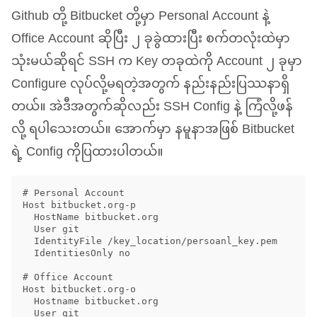
Github တို့ Bitbucket တို့မှာ Personal Account နဲ့
Office Account ဆိုပြီး ၂ ခုခွဲထားပြီး စက်တလုံးထဲမှာ
သုံးမယ်ဆိုရင်
SSH
က Key တခုထဲကို Account ၂ ခုမှာ
Configure လုပ်လို့မရတဲ့အတွက် နည်းနည်းပြဿနာရှိ
တယ်။ အဲဒီအတွက်ဆိုလည်း
SSH
Config နဲ့ ကြံလို့ဖန်
လို့ ရပါသေးတယ်။ အောက်မှာ နမူနာအဖြစ် Bitbucket
ရဲ့ Config ကိုပြထားပါတယ်။
# Personal Account

Host bitbucket.org-p

  HostName bitbucket.org

  User git

  IdentityFile /key_location/persoanl_key.pem

  IdentitiesOnly no

# Office Account

Host bitbucket.org-o

  Hostname bitbucket.org

  User git
