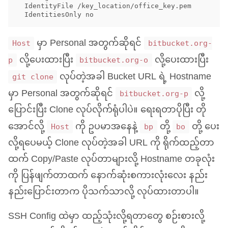
  IdentityFile /key_location/office_key.pem

မှာ Personal အတွက်ဆိုရင်
Host
bitbucket.org-
လို့ပေးထားပြီး
လို့ပေးထားပြီး
p
bitbucket.org-o
လုပ်တဲ့အခါ Bucket
URL
ရဲ့ Hostname
git clone
မှာ Personal အတွက်ဆိုရင်
လို့
bitbucket.org-p
ပြောင်းပြီး Clone လုပ်လိုက်ရုံပါပဲ။ ရေးရတာပိုပြီး တို
အောင်လို့
ကို ဥပမာအနေနဲ့
တို့
တို့ ပေး
Host
bp
bo
လို့ရပေမယ့် Clone လုပ်တဲ့အခါ
URL
ကို ရိုက်ထည့်တာ
ထက် Copy/Paste လုပ်တာများလို့ Hostname တခုလုံး
ကို ပြန်ဖျက်တာထက် နောက်ဆုံးစကားလုံးလေး နည်း
နည်းပြောင်းတာက ပိုသက်သာလို့ လုပ်ထားတာပါ။
SSH
Config ထဲမှာ ထည့်သုံးလို့ရတာတွေ စဉ်းစားလို့