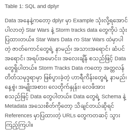
Table 1:
SQL
and dplyr
Data အနေနဲ့ကတော့ dplyr မှာ Example သုံးလို့ရအောင်
ပါလာတဲ့ Star Wars နဲ့ Storm tracks data တွေကိုပဲ သုံး
ပြထားတယ်။ Star Wars Data က Star Wars ထဲမှာပါ
တဲ့ ဇာတ်ကောင်တွေရဲ့ နာမည်၊ အသားအရောင်၊ ဆံပင်
အရောင်၊ အရပ်အမောင်း၊ အလေးချိန် စသည်ဖြင့် Data
တွေရှိပါတယ်။ Storm Tracks Data ကတော့ အတ္တလန်
တိတ်သမုဒ္ဒရာမှာ ဖြစ်ပွားခဲ့တဲ့ ဟာရီကိန်းတွေရဲ့ နာမည်၊
နေ့စွဲ၊ အမျိုးအစား၊ လေတိုက်နှုန်း၊ လေဖိအား
စသည်ဖြင့် Data တွေပါတယ်။ Data တွေရဲ့ Schema နဲ့
Metadata အသေးစိတ်ကိုတော့ သိချင်တယ်ဆိုရင်
References မှာပြထားတဲ့ URLs တွေကတဆင့် သွား
ကြည့်ကြပါ။