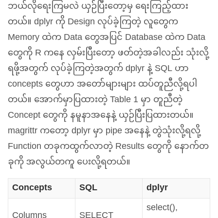
ဘယ်လိုရေးကြမလဲ ယှဉ်ပြီးတော့မှ ရေးကြည့်ထား
တယ်။ dplyr ကို Design လုပ်ခဲ့ကြတဲ့ လူတွေက
Memory ထဲက Data တွေအပြင် Database ထဲက Data
တွေကို R ကနေ လှမ်းပြီးတော့ ဖတ်တဲ့အခါလည်း သုံးလို့
ရဖို့အတွက် လုပ်ခဲ့ကြတဲ့အတွက် dplyr နဲ့
SQL
ဟာ
concepts တွေဟာ အတော်များများ ထပ်တူညီလို့ရပါ
တယ်။ အောက်မှာပြထားတဲ့ Table 1 မှာ တူညီတဲ့
Concept တွေကို နမူနာအနေနဲ့ ယှဉ်ပြီးပြထားတယ်။
magrittr ကတော့ dplyr မှာ pipe အနေနဲ့ တွဲသုံးလို့ရလို့
Function တခုကထွက်လာတဲ့ Results တွေကို နောက်တ
ခုကို အလွယ်တကူ ပေးလို့ရတယ်။
Concepts
SQL
dplyr
select(),
Columns
SELECT