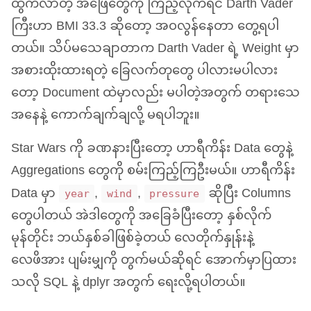
ထွက်လာတဲ့ အဖြေတွေကို ကြည့်လိုက်ရင် Darth Vader
ကြီးဟာ
BMI
33.3 ဆိုတော့ အဝလွန်နေတာ တွေ့ရပါ
တယ်။ သိပ်မသေချာတာက Darth Vader ရဲ့ Weight မှာ
အစားထိုးထားရတဲ့ ခြေလက်တုတွေ ပါလားမပါလား
တော့ Document ထဲမှာလည်း မပါတဲ့အတွက် တရားသေ
အနေနဲ့ ကောက်ချက်ချလို့ မရပါဘူး။
Star Wars ကို ခဏနားပြီးတော့ ဟာရီကိန်း Data တွေနဲ့
Aggregations တွေကို စမ်းကြည့်ကြဦးမယ်။ ဟာရီကိန်း
Data မှာ
,
,
ဆိုပြီး Columns
year
wind
pressure
တွေပါတယ် အဲဒါတွေကို အခြေခံပြီးတော့ နှစ်လိုက်
မုန်တိုင်း ဘယ်နှစ်ခါဖြစ်ခဲ့တယ် လေတိုက်နှုန်းနဲ့
လေဖိအား ပျမ်းမျှကို တွက်မယ်ဆိုရင် အောက်မှာပြထား
သလို
SQL
နဲ့ dplyr အတွက် ရေးလို့ရပါတယ်။