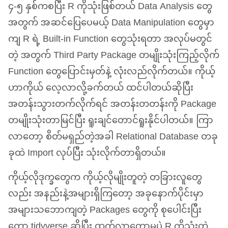
၄-၅ နှစ်ကစပြီး R ကိုသုံးဖြစ်တယ် Data Analysis တွေ
အတွက် အဆင်ပြေပေမယ့် Data Manipulation တွေမှာ
ကျ R ရဲ့ Built-in Function တွေသုံးရတာ အလုပ်မတွင်
တဲ့ အတွက် Third Party Package တမျိုးသုံးကြည့်လိုက်
Function တွေပြောင်းမှတ်နဲ့ လုံးလည်လိုက်တယ်။ ကိုယ့်
ဟာကိုယ် လေ့လာလို့ခက်တယ် ထင်ပါတယ်ဆိုပြီး
အတန်းသွားတက်လိုက်ရင် အတန်းတတန်းကို Package
တမျိုးသုံးတာမြင်ပြီး ရူးချင်တောင်ရူးနိုင်ပါတယ်။ ကြာ
လာတော့ စိတ်မရှည်တဲ့အခါ Relational Database တခု
ခုထဲ Import လုပ်ပြီး သုံးလိုက်တာရှိတယ်။
ကိုယ့်လိုဒုက္ခတွေက ကိုယ့်လိုမျိုးတူတဲ့ တခြားလူတွေ
လည်း အနည်းနဲ့အများရှိကြတော့ အခုနောက်ပိုင်းမှာ
အများသဘောကျတဲ့ Packages တွေကို စုပေါင်းပြီး
တော့ tidyverse ဆိုပြီး ထွက်လာတော့မှပဲ R ကိုသုံးတဲ့