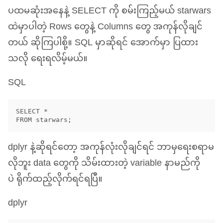
ပထမဆုံးအနေနဲ့
SELECT
ကို စမ်းကြည့်မယ် starwars
ထဲမှာပါတဲ့ Rows တွေနဲ့ Columns တွေ အကုန်လိုချင်
တယ် ဆိုကြပါစို့။
SQL
မှာဆိုရင် အောက်မှာ ပြထား
သလို ရေးရလိမ့်မယ်။
SQL
SELECT * 

dplyr နဲ့ဆိုရင်တော့ အကုန်လုံးလိုချင်ရင် ဘာမှရေးစရာမ
လိုဘူး data တွေကို သိမ်းထားတဲ့ variable နာမည်ကို
ပဲ ရိုက်ထည့်လိုက်ရင်ရပြီ။
dplyr