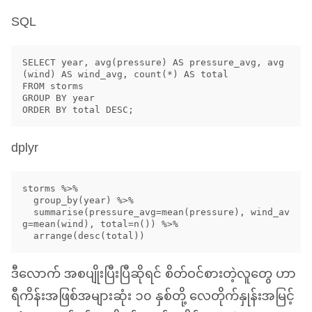
SQL
SELECT year, avg(pressure) AS pressure_avg, avg
(wind) AS wind_avg, count(*) AS total 

FROM storms 

GROUP BY year 

dplyr
storms %>% 

  group_by(year) %>% 

  summarise(pressure_avg=mean(pressure), wind_av
g=mean(wind), total=n()) %>%

ဒီလောက် အစပျိုးပြီးပြီဆိုရင် စိတ်ဝင်စားတဲ့လူတွေ ဟာ
ရီကိန်းအဖြစ်အများဆုံး ၁၀ နှစ်တို့ လေတိုက်နှုန်းအမြင့်