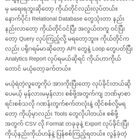
မှ မရေးရဘူးဆိုတော့ ကိုယ်တိုင်လည်းလုပ်တယ်။
နောက်ပိုင်း Relational Database တွေသုံးတာ နည်း
နည်းလာတော့ ကိုယ်တိုင်ဝင်ပြီး အလွယ်တကူ ဝင်ပြီး
တော့ Query လုပ်ကြည့်လို့ မရတော့ဘူး။ ကိုယ်တိုင်က
လည်း ပရိုဂရမ်မာဆိုတော့
API
တွေနဲ့ Loop တွေပတ်ပြီး
Analytics Report လုပ်ရမယ်ဆိုရင် ကိုယ်ဟာကိုယ်
တောင် မယုံတော့ခက်တယ်။
မယုံရဲတဲ့လူတွေကိုပဲ အားကိုးပြီးတော့ လုပ်ခိုင်းတယ်ဆို
ပေမယ့် မှန်လားမမှန်လား စစ်ဖို့အတွက်ကျ ဘဏ်မှာစာ
ရင်းစစ်သလို ဂဏန်းတွက်စက်တလုံးနဲ့ ထိုင်စစ်လို့မရ
တော့ ကိုယ့်မှာလည်း Tools တွေလိုပါတယ်။ စစ်ဖို့
အတွက်
CSV
လို Format တခုခုနဲ့ Export လုပ်ခိုင်းပြီး
ကိုယ့်နည်းကိုယ်ဟန်နဲ့ ပြန်စစ်ကြည့်ရတယ်။ လွန်ခဲ့တဲ့