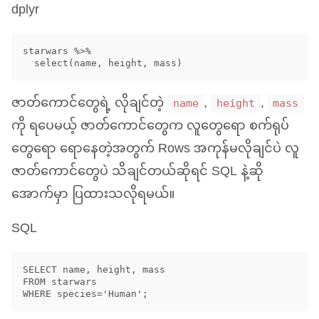
dplyr
starwars %>%

ဇာတ်ကောင်တွေရဲ့ လိုချင်တဲ့
,
,
name
height
mass
ကို ရပေမယ့် ဇာတ်ကောင်တွေက လူတွေရော စက်ရုပ်
တွေရော ရောနေတဲ့အတွက် Rows အကုန်မလိုချင်ပဲ လူ
ဇာတ်ကောင်တွေပဲ သိချင်တယ်ဆိုရင်
SQL
နဲ့ဆို
အောက်မှာ ပြထားသလိုရမယ်။
SQL
SELECT name, height, mass 

FROM starwars 
