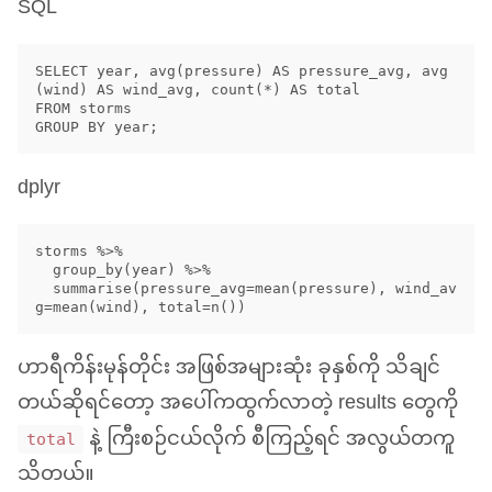
SQL
SELECT year, avg(pressure) AS pressure_avg, avg
(wind) AS wind_avg, count(*) AS total 

FROM storms 

dplyr
storms %>% 

  group_by(year) %>% 

  summarise(pressure_avg=mean(pressure), wind_av
ဟာရီကိန်းမုန်တိုင်း အဖြစ်အများဆုံး ခုနှစ်ကို သိချင်
တယ်ဆိုရင်တော့ အပေါ်ကထွက်လာတဲ့ results တွေကို
နဲ့ ကြီးစဉ်ငယ်လိုက် စီကြည့်ရင် အလွယ်တကူ
total
သိတယ်။