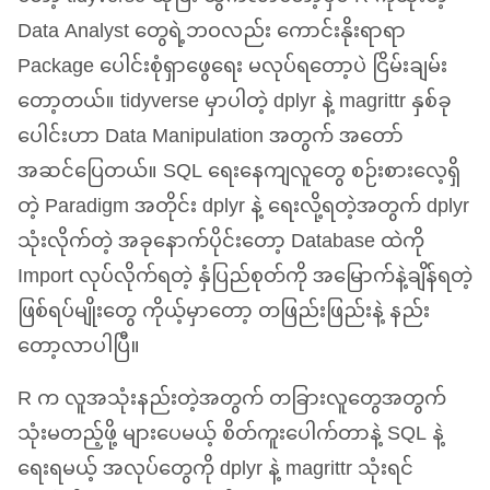
Data Analyst တွေရဲ့ဘဝလည်း ကောင်းနိုးရာရာ
Package ပေါင်းစုံရှာဖွေရေး မလုပ်ရတော့ပဲ ငြိမ်းချမ်း
တော့တယ်။ tidyverse မှာပါတဲ့ dplyr နဲ့ magrittr နှစ်ခု
ပေါင်းဟာ Data Manipulation အတွက် အတော်
အဆင်ပြေတယ်။
SQL
ရေးနေကျလူတွေ စဉ်းစားလေ့ရှိ
တဲ့ Paradigm အတိုင်း dplyr နဲ့ ရေးလို့ရတဲ့အတွက် dplyr
သုံးလိုက်တဲ့ အခုနောက်ပိုင်းတော့ Database ထဲကို
Import လုပ်လိုက်ရတဲ့ နှံပြည်စုတ်ကို အမြောက်နဲ့ချိန်ရတဲ့
ဖြစ်ရပ်မျိုးတွေ ကိုယ့်မှာတော့ တဖြည်းဖြည်းနဲ့ နည်း
တော့လာပါပြီ။
R က လူအသုံးနည်းတဲ့အတွက် တခြားလူတွေအတွက်
သုံးမတည့်ဖို့ များပေမယ့် စိတ်ကူးပေါက်တာနဲ့
SQL
နဲ့
ရေးရမယ့် အလုပ်တွေကို dplyr နဲ့ magrittr သုံးရင်