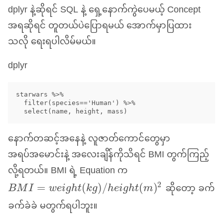
dplyr နဲ့ဆိုရင်
SQL
နဲ့ ရှေ့နောက်ကွဲပေမယ့် Concept
အရဆိုရင် တူတယ်ပဲပြောရမယ် အောက်မှာပြထား
သလို ရေးရပါလိမ်မယ်။
dplyr
starwars %>%

  filter(species=='Human') %>%

နောက်တဆင့်အနေနဲ့ လူဇာတ်ကောင်တွေမှာ
အရပ်အမောင်းနဲ့ အလေးချိန်ကိုသိရင်
BMI
တွက်ကြည့်
လို့ရတယ်။
BMI
ရဲ့ Equation က
ဆိုတော့ ခက်
B
M
I
=
w
e
i
g
h
t
(
k
g
)
/
h
e
i
g
h
t
(
m
)
2
2
=
(
)
/
(
)
B
M
I
w
e
i
g
h
t
k
g
h
e
i
g
h
t
m
ခက်ခဲခဲ မတွက်ရပါဘူး။