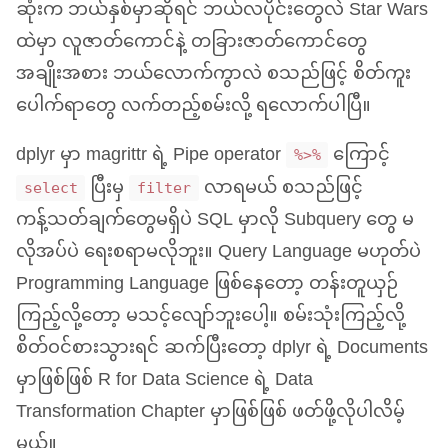
ဆုံးက ဘယ်နှစ်မှာဆိုရင် ဘယ်လပိုင်းတွေလဲ Star Wars
ထဲမှာ လူဇာတ်ကောင်နဲ့ တခြားဇာတ်ကောင်တွေ
အချိုးအစား ဘယ်လောက်ကွာလဲ စသည်ဖြင့် စိတ်ကူး
ပေါက်ရာတွေ လက်တည့်စမ်းလို့ ရလောက်ပါပြီ။
dplyr မှာ magrittr ရဲ့ Pipe operator
ကြောင့်
%>%
ပြီးမှ
လာရမယ် စသည်ဖြင့်
select
filter
ကန့်သတ်ချက်တွေမရှိပဲ
SQL
မှာလို Subquery တွေ မ
လိုအပ်ပဲ ရေးစရာမလိုဘူး။ Query Language မဟုတ်ပဲ
Programming Language ဖြစ်နေတော့ တန်းတူယှဉ်
ကြည့်လို့တော့ မသင့်လျော်ဘူးပေါ့။ စမ်းသုံးကြည့်လို့
စိတ်ဝင်စားသွားရင် ဆက်ပြီးတော့ dplyr ရဲ့ Documents
မှာဖြစ်ဖြစ် R for Data Science ရဲ့ Data
Transformation Chapter မှာဖြစ်ဖြစ် ဖတ်ဖို့လိုပါလိမ့်
မယ်။