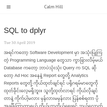
Calm Hill
SQL
to dplyr
Tue 30 April 2019
အရင်ကတော့ Software Development မှာ အသုံးပြုကြ
တဲ့ Programming Language တွေသာ ကွာခြားလိမ့်မယ်
Database ကတော့ ဘာပဲသုံးသုံး Query က
SQL
ဆို
တော့ Ad Hoc အနေနဲ့ Report တွေတို့ Analytics
Reports တွေတို့ ကိုယ်ထုတ်ချင်ရင် ပရိုဂရမ်မာတွေကို
ထုတ်ခိုင်းလေ့မရှိဘူး။ သူတို့ထုတ်လာရင် ကိုယ်လိုချင်
တာနဲ့ ကိုက်ပါ့မလား မှန်လားမမှန်လား ပြန်စစ်ရတာ ပို
အချိန်ကြာတာရယ် ကိုယ့်ဟာကိုယ်ရေးရင် ဘယ်လောက်