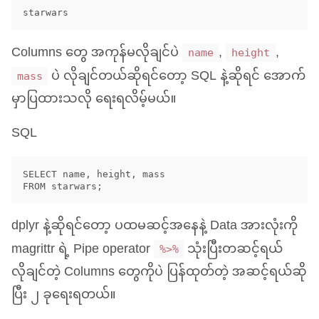
Columns တွေ အကုန်မလိုချင်ပဲ
,
,
name
height
ပဲ လိုချင်တယ်ဆိုရင်တော့
SQL
နဲ့ဆိုရင် အောက်
mass
မှာပြထားသလို ရေးရလိမ့်မယ်။
SQL
SELECT name, height, mass 

dplyr နဲ့ဆိုရင်တော့ ပထမဆင့်အနေနဲ့ Data အားလုံးကို
magrittr ရဲ့ Pipe operator
သုံးပြီးတဆင့်ရယ်
%>%
လိုချင်တဲ့ Columns တွေကိုပဲ ပြန်ထုတ်တဲ့ အဆင့်ရယ်ဆို
ပြီး ၂ ခုရေးရတယ်။