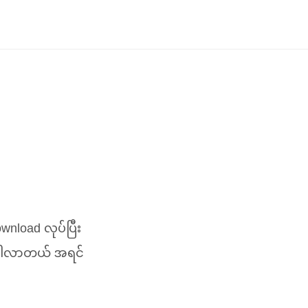
nload လုပ်ပြီး
e ပါလာတယ် အရင်