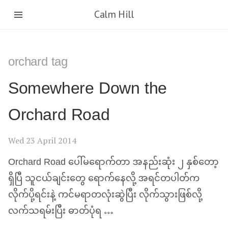
Calm Hill
orchard tag
Somewhere Down the
Orchard Road
Wed 23 April 2014
Orchard Road ပေါ်မရောက်တာ အနည်းဆုံး ၂ နှစ်တော့
ရှိပြီ သူငယ်ချင်းတွေ ရောက်နေလို့ အရင်တပါတ်က
လိုက်ပို့ရင်းနဲ့ ကင်မရာတလုံးဆွဲပြီး လိုက်သွားဖြစ်လို့
လက်သရမ်းပြီး ဓာတ်ပုံရ …