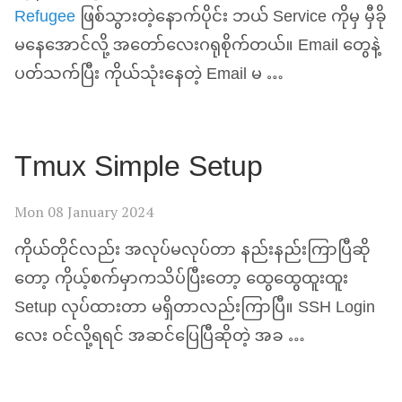
Refugee
ဖြစ်သွားတဲ့နောက်ပိုင်း ဘယ် Service ကိုမှ မှီခို
မနေအောင်လို့ အတော်လေးဂရုစိုက်တယ်။ Email တွေနဲ့
ပတ်သက်ပြီး ကိုယ်သုံးနေတဲ့ Email မ …
Tmux Simple Setup
Mon 08 January 2024
ကိုယ်တိုင်လည်း အလုပ်မလုပ်တာ နည်းနည်းကြာပြီဆို
တော့ ကိုယ့်စက်မှာကသိပ်ပြီးတော့ ထွေထွေထူးထူး
Setup လုပ်ထားတာ မရှိတာလည်းကြာပြီ။
SSH
Login
လေး ဝင်လို့ရရင် အဆင်ပြေပြီဆိုတဲ့ အခ …