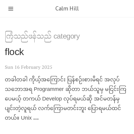
Calm Hill
ကြံသည်ဖန်သည် category
flock
Sun 16 February 2025
တခါတခါ ကိုယ့်အကြောင်း ပြန်စဉ်းစားမိရင် အလုပ်
သဘောအရ Programmer ဆိုတာ ဘယ်သူမှ မငြင်းကြ
ပေမယ့် တကယ် Develop လုပ်ရမယ်ဆို အင်မတန်မှ
ပျင်းတဲ့လူရယ် လက်ကြောမတင်းဘူး ပြောရမယ်ထင်
တယ်။ Unix …