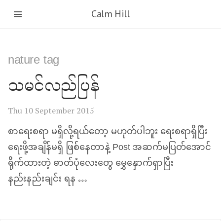
Calm Hill
nature tag
သမင်လည်ပြန်
Thu 10 September 2015
စာရေးစရာ မရှိလို့ရယ်တော့ မဟုတ်ပါဘူး ရေးစရာရှိပြီး
ရေးဖို့အချိန်မရှိ ဖြစ်နေတာနဲ့ Post အဆက်မပြတ်အောင်
ရိုက်ထားတဲ့ ဓာတ်ပုံလေးတွေ မွှေနှောက်ရှာပြီး
နည်းနည်းချင်း ရန …